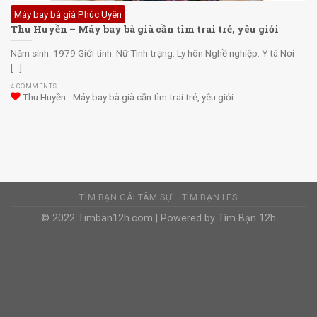
Máy bay bà già Phúc Uyên
Thu Huyền – Máy bay bà già cần tìm trai trẻ, yêu giỏi
Năm sinh: 1979 Giới tính: Nữ Tình trạng: Ly hôn Nghề nghiệp: Y tá Nơi
[...]
4 COMMENTS
Thu Huyền - Máy bay bà già cần tìm trai trẻ, yêu giỏi
TÌM BẠN GÁI TÂM SỰ
TÌM BẠN LES
© 2022 Timban12h.com | Powered by Tìm Bạn 12h