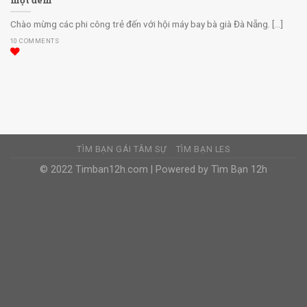
Chào mừng các phi công trẻ đến với hội máy bay bà già Đà Nẵng. [...]
10 COMMENTS
TÌM BẠN GÁI TÂM SỰ
TÌM BẠN LES
© 2022 Timban12h.com | Powered by Tìm Bạn 12h