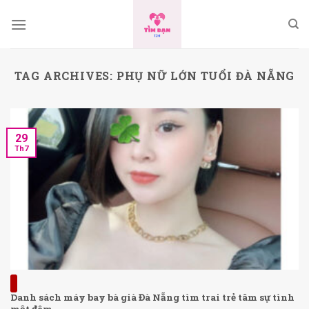
Skip
to
content
TAG ARCHIVES:
PHỤ NỮ LỚN TUỔI ĐÀ NẴNG
29
Th7
Danh sách máy bay bà già Đà Nẵng tìm trai trẻ tâm sự tình
một đêm