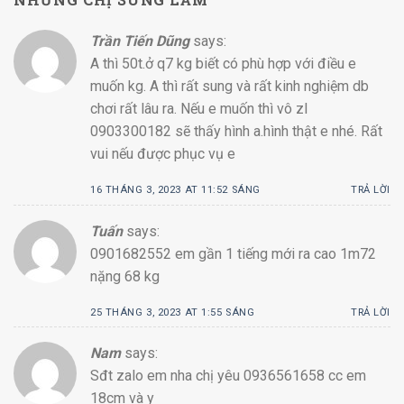
Trần Tiến Dũng
says:
A thì 50t.ở q7 kg biết có phù hợp với điều e
muốn kg. A thì rất sung và rất kinh nghiệm db
chơi rất lâu ra. Nếu e muốn thì vô zl
0903300182 sẽ thấy hình a.hình thật e nhé. Rất
vui nếu được phục vụ e
16 THÁNG 3, 2023 AT 11:52 SÁNG
TRẢ LỜI
Tuấn
says:
0901682552 em gần 1 tiếng mới ra cao 1m72
nặng 68 kg
25 THÁNG 3, 2023 AT 1:55 SÁNG
TRẢ LỜI
Nam
says:
Sđt zalo em nha chị yêu 0936561658 cc em
18cm và y