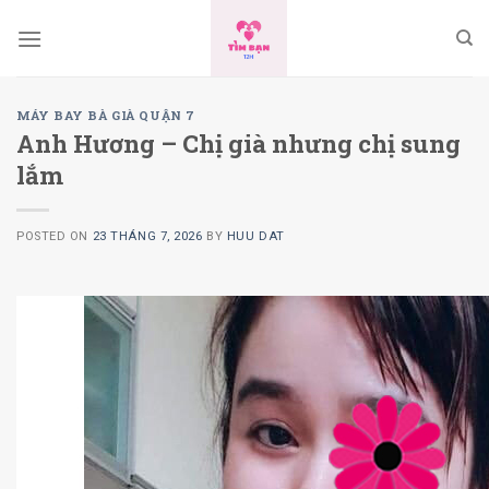
Skip
to
content
MÁY BAY BÀ GIÀ QUẬN 7
Anh Hương – Chị già nhưng chị sung
lắm
POSTED ON
23 THÁNG 7, 2026
BY
HUU DAT