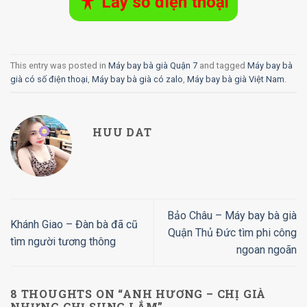
Lấy số điện thoại
This entry was posted in
Máy bay bà già Quận 7
and tagged
Máy bay bà
già có số điện thoại
,
Máy bay bà già có zalo
,
Máy bay bà già Việt Nam
.
HUU DAT
Bảo Châu – Máy bay bà già
Khánh Giao – Đàn bà đã cũ
Quận Thủ Đức tìm phi công
tìm người tương thông
ngoan ngoãn
8 THOUGHTS ON “
ANH HƯƠNG – CHỊ GIÀ
NHƯNG CHỊ SUNG LẮM
”