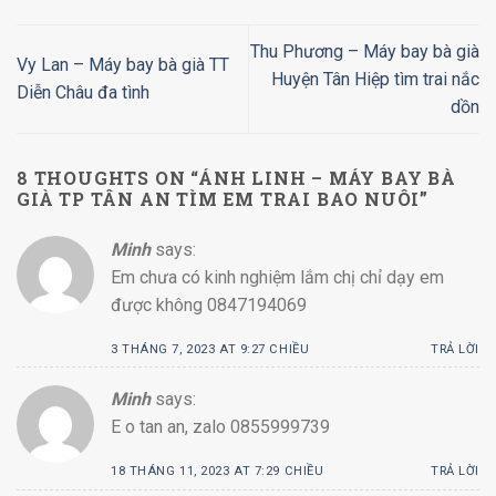
Thu Phương – Máy bay bà già
Vy Lan – Máy bay bà già TT
Huyện Tân Hiệp tìm trai nắc
Diễn Châu đa tình
dồn
8 THOUGHTS ON “
ÁNH LINH – MÁY BAY BÀ
GIÀ TP TÂN AN TÌM EM TRAI BAO NUÔI
”
Minh
says:
Em chưa có kinh nghiệm lắm chị chỉ dạy em
được không 0847194069
3 THÁNG 7, 2023 AT 9:27 CHIỀU
TRẢ LỜI
Minh
says:
E o tan an, zalo 0855999739
18 THÁNG 11, 2023 AT 7:29 CHIỀU
TRẢ LỜI