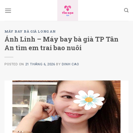
Skip
to
content
MÁY BAY BÀ GIÀ LONG AN
Ánh Linh – Máy bay bà già TP Tân
An tìm em trai bao nuôi
POSTED ON
21 THÁNG 6, 2026
BY
DINH CAO