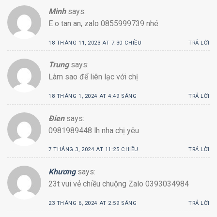
Minh
says:
E o tan an, zalo 0855999739 nhé
18 THÁNG 11, 2023 AT 7:30 CHIỀU
TRẢ LỜI
Trung
says:
Làm sao để liên lạc với chị
18 THÁNG 1, 2024 AT 4:49 SÁNG
TRẢ LỜI
Đien
says:
0981989448 lh nha chị yêu
7 THÁNG 3, 2024 AT 11:25 CHIỀU
TRẢ LỜI
Khương
says:
23t vui vẻ chiều chuộng Zalo 0393034984
23 THÁNG 6, 2024 AT 2:59 SÁNG
TRẢ LỜI