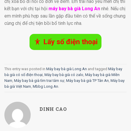
chị xóa bỏ đi nỗi cô đơn về đêm. Em trai nào yêu mến chị thì
kết bạn với chị tại hội
máy bay bà già Long An
nhé. Nếu chị
em mình phù hợp sau lần gặp đầu tiên có thể về sống chung
cùng chị để chị tiện bồi bổ tinh lực nha.
Lấy số điện thoại
This entry was posted in
Máy bay bà già Long An
and tagged
Máy bay
bà già có số điện thoại
,
Máy bay bà già có zalo
,
Máy bay bà già Miền
Nam
,
Máy bay bà già tìm trai tâm sự
,
Máy bay bà già TP Tân An
,
Máy bay
bà già Việt Nam
,
Mbbg Long An
.
DINH CAO