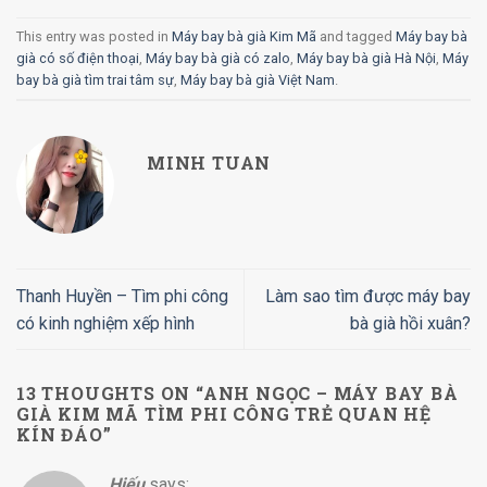
This entry was posted in
Máy bay bà già Kim Mã
and tagged
Máy bay bà
già có số điện thoại
,
Máy bay bà già có zalo
,
Máy bay bà già Hà Nội
,
Máy
bay bà già tìm trai tâm sự
,
Máy bay bà già Việt Nam
.
MINH TUAN
Thanh Huyền – Tìm phi công
Làm sao tìm được máy bay
có kinh nghiệm xếp hình
bà già hồi xuân?
13 THOUGHTS ON “
ANH NGỌC – MÁY BAY BÀ
GIÀ KIM MÃ TÌM PHI CÔNG TRẺ QUAN HỆ
KÍN ĐÁO
”
Hiếu
says: