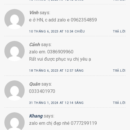
Vinh
says:
e ở HN, c add zalo e 0962354859
10 THÁNG 6, 2023 AT 10:34 CHIỀU
TRẢ LỜI
Cảnh
says:
zalo em. 0386909960
Rất vui được phục vụ chị yêu ạ
18 THÁNG 6, 2023 AT 12:57 SÁNG
TRẢ LỜI
Quân
says:
0333401970
31 THÁNG 1, 2024 AT 12:14 SÁNG
TRẢ LỜI
Khang
says:
zalo em chị đẹp nhé 0777299119