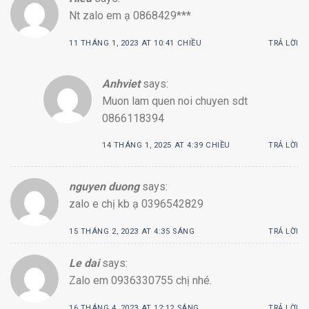
Nt zalo em ạ 0868429***
11 THÁNG 1, 2023 AT 10:41 CHIỀU
TRẢ LỜI
Anhviet
says:
Muon lam quen noi chuyen sdt
0866118394
14 THÁNG 1, 2025 AT 4:39 CHIỀU
TRẢ LỜI
nguyen duong
says:
zalo e chị kb ạ 0396542829
15 THÁNG 2, 2023 AT 4:35 SÁNG
TRẢ LỜI
Le dai
says:
Zalo em 0936330755 chị nhé.
16 THÁNG 4, 2023 AT 12:12 SÁNG
TRẢ LỜI