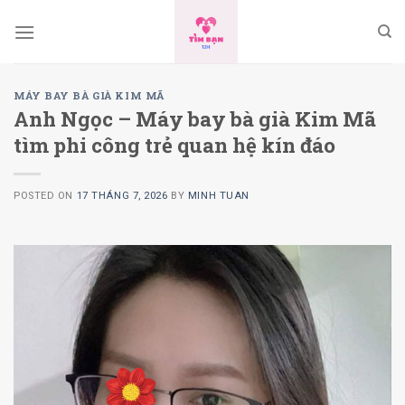
Skip
to
content
MÁY BAY BÀ GIÀ KIM MÃ
Anh Ngọc – Máy bay bà già Kim Mã
tìm phi công trẻ quan hệ kín đáo
POSTED ON
17 THÁNG 7, 2026
BY
MINH TUAN