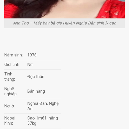
Anh Thơ – Máy bay bà già Huyện Nghĩa Đàn sinh lý cao
Năm sinh:
1978
Giới tính:
Nữ
Tình
Độc thân
trạng:
Nghề
Bán hàng
nghiệp:
Nghĩa Đàn, Nghệ
Nơi ở:
An
Ngoại
Cao 1m61, nặng
hình:
57kg