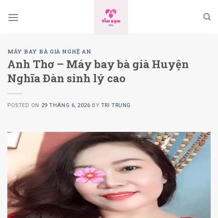
Skip
to
content
MÁY BAY BÀ GIÀ NGHỆ AN
Anh Thơ – Máy bay bà già Huyện
Nghĩa Đàn sinh lý cao
POSTED ON
29 THÁNG 6, 2026
BY
TRI TRUNG