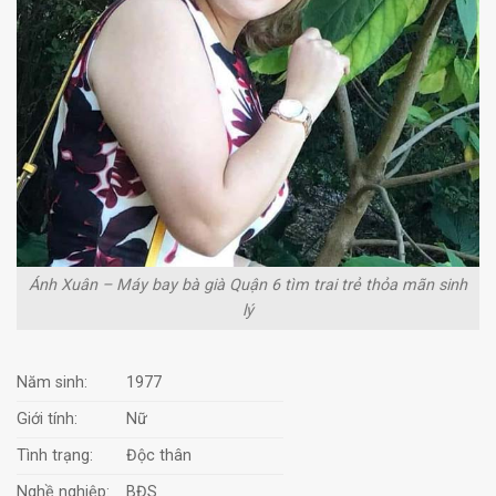
Ánh Xuân – Máy bay bà già Quận 6 tìm trai trẻ thỏa mãn sinh
lý
Năm sinh:
1977
Giới tính:
Nữ
Tình trạng:
Độc thân
Nghề nghiệp:
BĐS