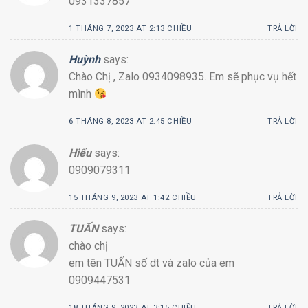
0931337857
1 THÁNG 7, 2023 AT 2:13 CHIỀU
TRẢ LỜI
Huỳnh
says:
Chào Chị , Zalo 0934098935. Em sẽ phục vụ hết
mình
6 THÁNG 8, 2023 AT 2:45 CHIỀU
TRẢ LỜI
Hiếu
says:
0909079311
15 THÁNG 9, 2023 AT 1:42 CHIỀU
TRẢ LỜI
TUẤN
says:
chào chị
em tên TUẤN số dt và zalo của em
0909447531
18 THÁNG 9, 2023 AT 3:15 CHIỀU
TRẢ LỜI