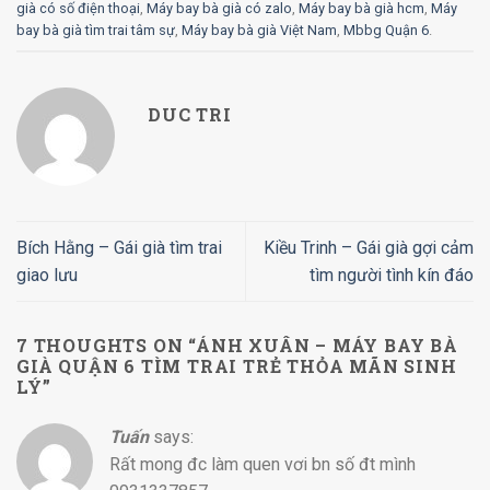
già có số điện thoại
,
Máy bay bà già có zalo
,
Máy bay bà già hcm
,
Máy
bay bà già tìm trai tâm sự
,
Máy bay bà già Việt Nam
,
Mbbg Quận 6
.
DUC TRI
Bích Hằng – Gái già tìm trai
Kiều Trinh – Gái già gợi cảm
giao lưu
tìm người tình kín đáo
7 THOUGHTS ON “
ÁNH XUÂN – MÁY BAY BÀ
GIÀ QUẬN 6 TÌM TRAI TRẺ THỎA MÃN SINH
LÝ
”
Tuấn
says:
Rất mong đc làm quen vơi bn số đt mình