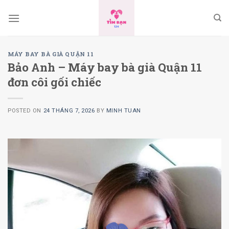
Skip
to
content
MÁY BAY BÀ GIÀ QUẬN 11
Bảo Anh – Máy bay bà già Quận 11
đơn côi gối chiếc
POSTED ON
24 THÁNG 7, 2026
BY
MINH TUAN