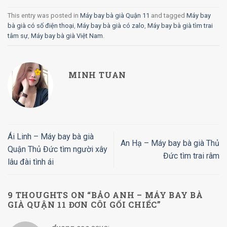
This entry was posted in
Máy bay bà già Quận 11
and tagged
Máy bay
bà già có số điện thoại
,
Máy bay bà già có zalo
,
Máy bay bà già tìm trai
tâm sự
,
Máy bay bà già Việt Nam
.
MINH TUAN
Ái Linh – Máy bay bà già
An Hạ – Máy bay bà già Thủ
Quận Thủ Đức tìm người xây
Đức tìm trai râm
lâu đài tình ái
9 THOUGHTS ON “
BẢO ANH – MÁY BAY BÀ
GIÀ QUẬN 11 ĐƠN CÔI GỐI CHIẾC
”