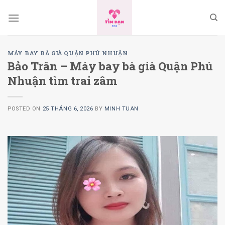
Skip
to
content
MÁY BAY BÀ GIÀ QUẬN PHÚ NHUẬN
Bảo Trân – Máy bay bà già Quận Phú
Nhuận tìm trai zâm
POSTED ON
25 THÁNG 6, 2026
BY
MINH TUAN