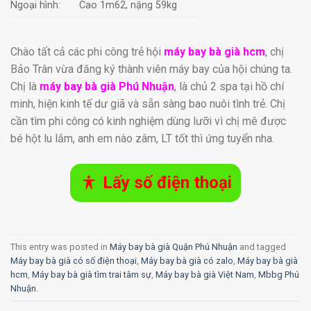
Ngoại hình:
Cao 1m62, nặng 59kg
Chào tất cả các phi công trẻ hội
máy bay bà già hcm
, chị
Bảo Trân vừa đăng ký thành viên máy bay của hội chúng ta.
Chị là
máy bay bà già Phú Nhuận
, là chủ 2 spa tại hồ chí
minh, hiện kinh tế dư giã và sẵn sàng bao nuôi tình trẻ. Chị
cần tìm phi công có kinh nghiệm dùng lưỡi vì chị mê được
bé hột lu lắm, anh em nào zâm, LT tốt thì ứng tuyển nha.
Lấy số điện thoại
This entry was posted in
Máy bay bà già Quận Phú Nhuận
and tagged
Máy bay bà già có số điện thoại
,
Máy bay bà già có zalo
,
Máy bay bà già
hcm
,
Máy bay bà già tìm trai tâm sự
,
Máy bay bà già Việt Nam
,
Mbbg Phú
Nhuận
.