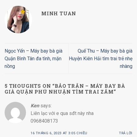
MINH TUAN
Ngọc Yến – Máy bay bà già
Quế Thu – Máy bay bà già
Quận Bình Tân đa tình, mặn
Huyện Kiên Hải tìm trai trẻ nhẹ
nồng
nhàng
5 THOUGHTS ON “
BẢO TRÂN – MÁY BAY BÀ
GIÀ QUẬN PHÚ NHUẬN TÌM TRAI ZÂM
”
Ken
says:
Liên lạc với e qua sđt này nha
0968408173
16 THÁNG 6, 2023 AT 3:05 CHIỀU
TRẢ LỜI