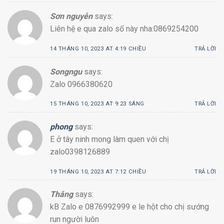
Sơn nguyễn
says:
Liên hệ e qua zalo số này nha:0869254200
14 THÁNG 10, 2023 AT 4:19 CHIỀU
TRẢ LỜI
Songngu
says:
Zalo 0966380620
15 THÁNG 10, 2023 AT 9:23 SÁNG
TRẢ LỜI
phong
says:
E ở tây ninh mong làm quen với chị
zalo0398126889
19 THÁNG 10, 2023 AT 7:12 CHIỀU
TRẢ LỜI
Thắng
says:
kB Zalo e 0876992999 e le hột cho chị sướng
run người luôn