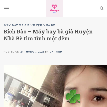
Skip
to
content
MÁY BAY BÀ GIÀ HUYỆN NHÀ BÈ
Bích Ðào – Máy bay bà già Huyện
Nhà Bè tìm tình một đêm
POSTED ON
24 THÁNG 7, 2026
BY
CHI VINH