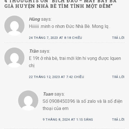
4 THOUGHTS ON “
BÍCH ÐÀO – MÁY BAY BÀ
GIÀ HUYỆN NHÀ BÈ TÌM TÌNH MỘT ĐÊM
”
Hùng
says:
Hiiiiii .minh o nhơn Đức Nhà Bè. Mong lq .
24 THÁNG 7, 2023 AT 8:18 CHIỀU
TRẢ LỜI
Trần
says:
E 19t ở nhà bè, trai mới lớn hi vọng được lquen
chị
22 THÁNG 12, 2023 AT 7:42 CHIỀU
TRẢ LỜI
Tuan
says:
Số 0908450396 là số zalo và là số điện
thoại của em
9 THÁNG 8, 2024 AT 1:15 SÁNG
TRẢ LỜI