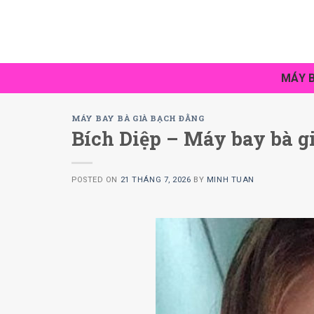
Skip
to
content
MÁY B
MÁY BAY BÀ GIÀ BẠCH ĐẰNG
Bích Diệp – Máy bay bà gi
POSTED ON
21 THÁNG 7, 2026
BY
MINH TUAN