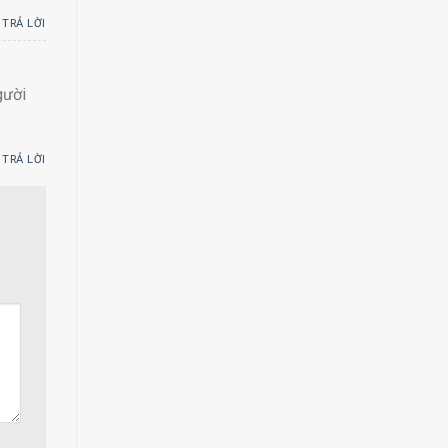
TRẢ LỜI
gười
TRẢ LỜI