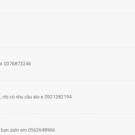
 HN. 0376873246
ạ, chị có nhu cầu alo e 0921382194
kết bạn zalo em 0562648966