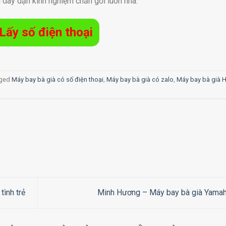
rai dày dặn kinh nghiệm chăn gối luôn nha.
Lấy số điện thoại
gged
Máy bay bà già có số điện thoại
,
Máy bay bà già có zalo
,
Máy bay bà già H
ình trẻ
Minh Hương – Máy bay bà già Yama