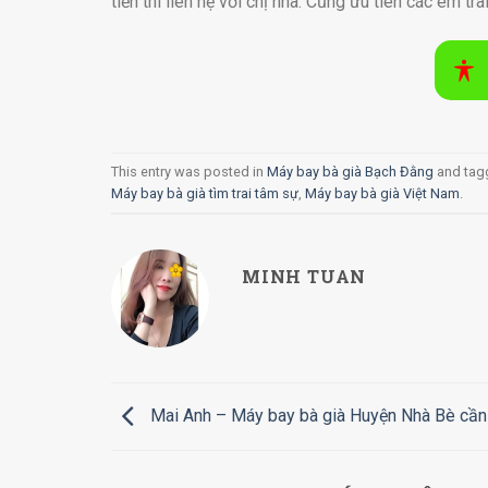
tiền thì liên hệ với chị nha. Cũng ưu tiên các em t
This entry was posted in
Máy bay bà già Bạch Đằng
and ta
Máy bay bà già tìm trai tâm sự
,
Máy bay bà già Việt Nam
.
MINH TUAN
Mai Anh – Máy bay bà già Huyện Nhà Bè cần t