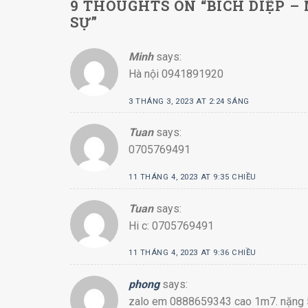
9 THOUGHTS ON “
BÍCH DIỆP –
SỰ
”
Minh
says:
Hà nội 0941891920
3 THÁNG 3, 2023 AT 2:24 SÁNG
Tuan
says:
0705769491
11 THÁNG 4, 2023 AT 9:35 CHIỀU
Tuan
says:
Hi c: 0705769491
11 THÁNG 4, 2023 AT 9:36 CHIỀU
phong
says:
zalo em 0888659343 cao 1m7. nặng 5