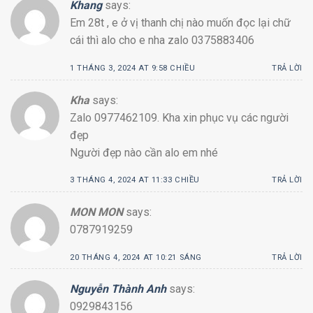
Khang
says:
Em 28t , e ở vị thanh chị nào muốn đọc lại chữ
cái thì alo cho e nha zalo 0375883406
1 THÁNG 3, 2024 AT 9:58 CHIỀU
TRẢ LỜI
Kha
says:
Zalo 0977462109. Kha xin phục vụ các người
đẹp
Người đẹp nào cần alo em nhé
3 THÁNG 4, 2024 AT 11:33 CHIỀU
TRẢ LỜI
MON MON
says:
0787919259
20 THÁNG 4, 2024 AT 10:21 SÁNG
TRẢ LỜI
Nguyễn Thành Anh
says:
0929843156