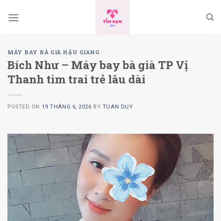
Skip
to
content
MÁY BAY BÀ GIÀ HẬU GIANG
Bích Như – Máy bay bà già TP Vị
Thanh tìm trai trẻ lâu dài
POSTED ON
19 THÁNG 6, 2026
BY
TUAN DUY