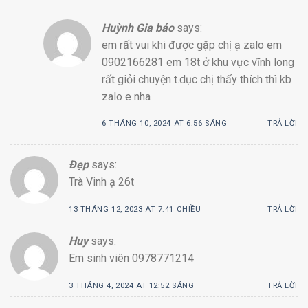
Huỳnh Gia bảo
says:
em rất vui khi được gặp chị ạ zalo em
0902166281 em 18t ở khu vực vĩnh long
rất giỏi chuyện t.dục chị thấy thích thì kb
zalo e nha
6 THÁNG 10, 2024 AT 6:56 SÁNG
TRẢ LỜI
Đẹp
says:
Trà Vinh ạ 26t
13 THÁNG 12, 2023 AT 7:41 CHIỀU
TRẢ LỜI
Huy
says:
Em sinh viên 0978771214
3 THÁNG 4, 2024 AT 12:52 SÁNG
TRẢ LỜI