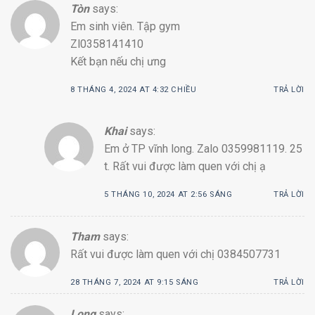
Tòn
says:
Em sinh viên. Tập gym
Zl0358141410
Kết bạn nếu chị ưng
8 THÁNG 4, 2024 AT 4:32 CHIỀU
TRẢ LỜI
Khai
says:
Em ở TP vĩnh long. Zalo 0359981119. 25
t. Rất vui được làm quen với chị ạ
5 THÁNG 10, 2024 AT 2:56 SÁNG
TRẢ LỜI
Tham
says:
Rất vui được làm quen với chị 0384507731
28 THÁNG 7, 2024 AT 9:15 SÁNG
TRẢ LỜI
Long
says: