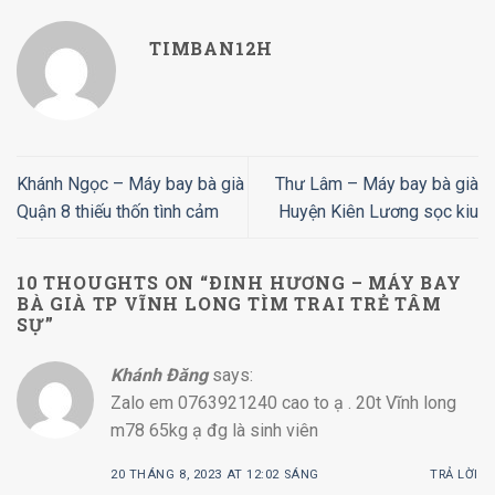
TIMBAN12H
Khánh Ngọc – Máy bay bà già
Thư Lâm – Máy bay bà già
Quận 8 thiếu thốn tình cảm
Huyện Kiên Lương sọc kiu
10 THOUGHTS ON “
ÐINH HƯƠNG – MÁY BAY
BÀ GIÀ TP VĨNH LONG TÌM TRAI TRẺ TÂM
SỰ
”
Khánh Đăng
says:
Zalo em 0763921240 cao to ạ . 20t Vĩnh long
m78 65kg ạ đg là sinh viên
20 THÁNG 8, 2023 AT 12:02 SÁNG
TRẢ LỜI