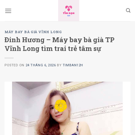
Skip
to
content
MÁY BAY BÀ GIÀ VĨNH LONG
Ðinh Hương – Máy bay bà già TP
Vĩnh Long tìm trai trẻ tâm sự
POSTED ON
24 THÁNG 6, 2026
BY
TIMBAN12H