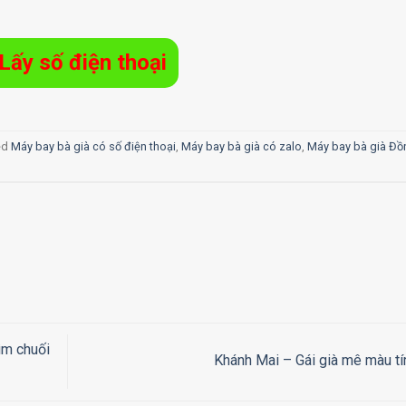
Lấy số điện thoại
ed
Máy bay bà già có số điện thoại
,
Máy bay bà già có zalo
,
Máy bay bà già Đồ
ìm chuối
Khánh Mai – Gái già mê màu t