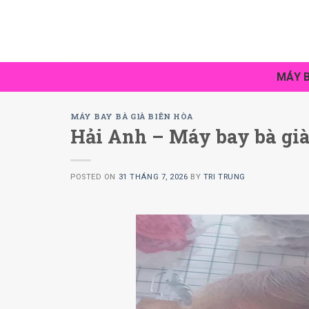
Skip
to
content
MÁY B
MÁY BAY BÀ GIÀ BIÊN HÒA
Hải Anh – Máy bay bà già
POSTED ON
31 THÁNG 7, 2026
BY
TRI TRUNG