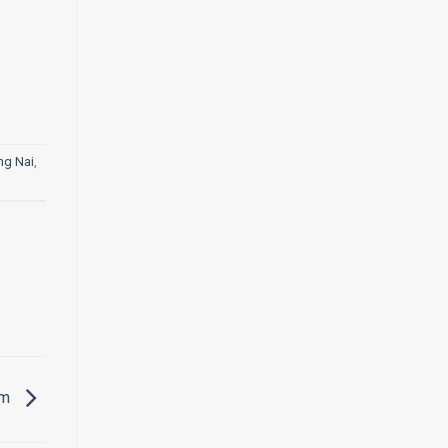
ng Nai
,
ím