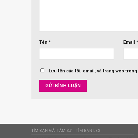
Tên
*
Email
Lưu tên của tôi, email, và trang web trong 
TÌM BẠN GÁI TÂM SỰ
TÌM BẠN LES