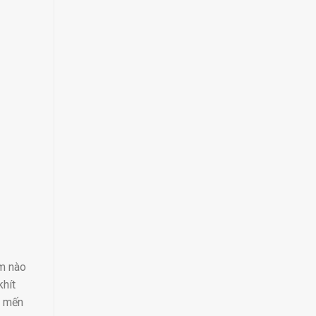
Em nào
khít
 mến