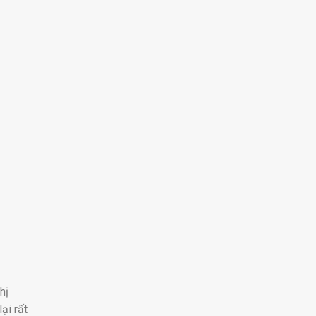
hị
lại rất