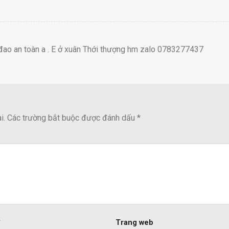
h đao an toàn a . E ở xuân Thới thượng hm zalo 0783277437
i.
Các trường bắt buộc được đánh dấu
*
*
Trang web