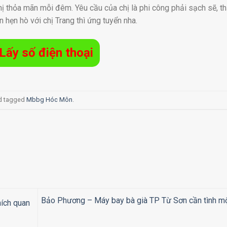
chị thỏa mãn mỗi đêm. Yêu cầu của chị là phi công phải sạch sẽ, th
hẹn hò với chị Trang thì ứng tuyển nha.
Lấy số điện thoại
d tagged
Mbbg Hóc Môn
.
Bảo Phương – Máy bay bà già TP Từ Sơn cần tình 
hích quan