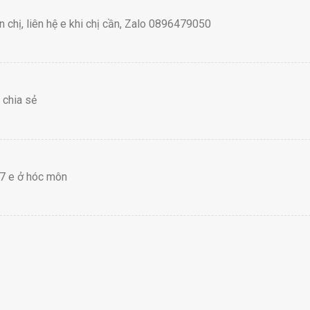
n chị, liên hệ e khi chị cần, Zalo 0896479050
 chia sẻ
57 e ở hóc môn