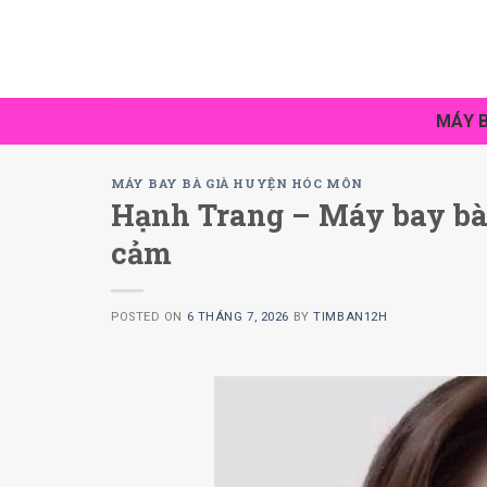
Skip
to
content
MÁY B
MÁY BAY BÀ GIÀ HUYỆN HÓC MÔN
Hạnh Trang – Máy bay bà
cảm
POSTED ON
6 THÁNG 7, 2026
BY
TIMBAN12H