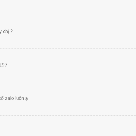
 chị ?
4297
ố zalo luôn ạ