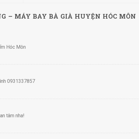
G – MÁY BAY BÀ GIÀ HUYỆN HÓC MÔN
Điểm Hóc Môn
mình 0931337857
an tâm nha!