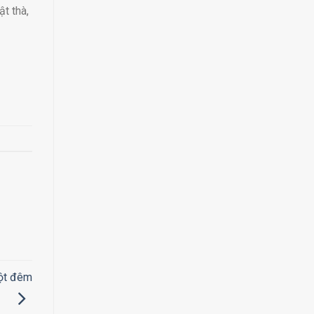
ật thà,
một đêm