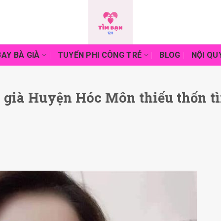
AY BÀ GIÀ
TUYỂN PHI CÔNG TRẺ
BLOG
NỘI QU
 già Huyện Hóc Môn thiếu thốn t