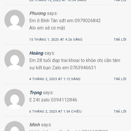
28 THÁNG 12, 2022 AT 10:34 SÁNG
TRẢ LỜI
Phương
says:
Em ỡ Bình Tân sđt em 0979026842
Alo em sẽ có mặt
15 THÁNG 1, 2023 AT 4:26 SÁNG
TRẢ LỜI
Hoàng
says:
Em 28 tuổi đẹp trai khoai to khỏe chị cần tâm
sự kết bạn Zalo em 0763946631
4 THÁNG 2, 2023 AT 1:12 SÁNG
TRẢ LỜI
Trọng
says:
E 24t zalo 0394112846
6 THÁNG 2, 2023 AT 1:54 CHIỀU
TRẢ LỜI
Minh
says: