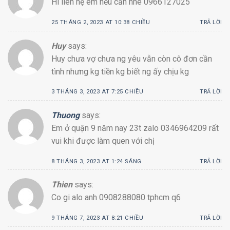
Hi liên hệ em nếu cần nhé 0966127025
25 THÁNG 2, 2023 AT 10:38 CHIỀU
TRẢ LỜI
Huy
says:
Huy chưa vợ chưa ng yêu vẫn còn cô đơn cần
tình nhưng kg tiền kg biết ng ấy chịu kg
3 THÁNG 3, 2023 AT 7:25 CHIỀU
TRẢ LỜI
Thuong
says:
Em ở quận 9 năm nay 23t zalo 0346964209 rất
vui khi được làm quen với chị
8 THÁNG 3, 2023 AT 1:24 SÁNG
TRẢ LỜI
Thien
says:
Co gi alo anh 0908288080 tphcm q6
9 THÁNG 7, 2023 AT 8:21 CHIỀU
TRẢ LỜI