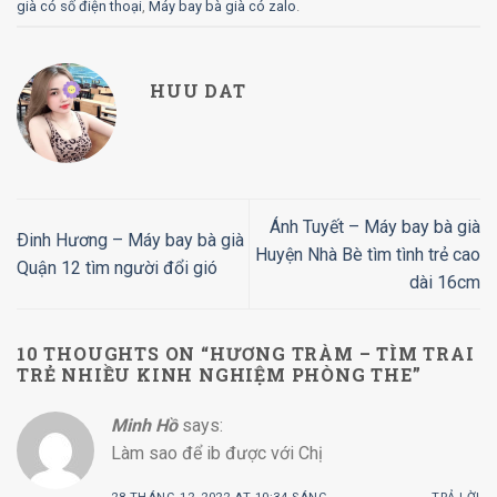
già có số điện thoại
,
Máy bay bà già có zalo
.
HUU DAT
Ánh Tuyết – Máy bay bà già
Ðinh Hương – Máy bay bà già
Huyện Nhà Bè tìm tình trẻ cao
Quận 12 tìm người đổi gió
dài 16cm
10 THOUGHTS ON “
HƯƠNG TRÀM – TÌM TRAI
TRẺ NHIỀU KINH NGHIỆM PHÒNG THE
”
Minh Hồ
says:
Làm sao để ib được với Chị