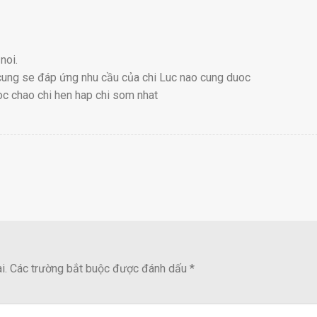
noi.
cung se đáp ứng nhu cầu của chi Luc nao cung duoc
oc chao chi hen hap chi som nhat
i.
Các trường bắt buộc được đánh dấu
*