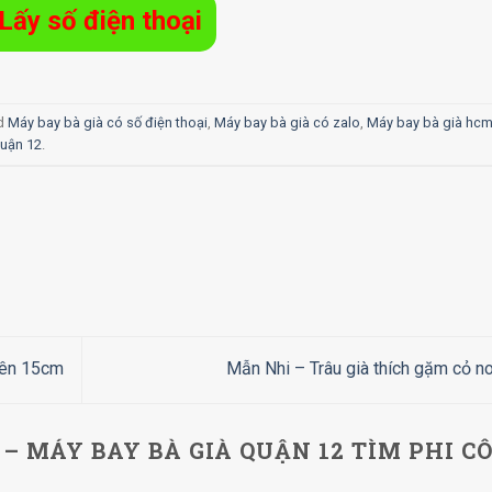
Lấy số điện thoại
d
Máy bay bà già có số điện thoại
,
Máy bay bà già có zalo
,
Máy bay bà già hc
uận 12
.
rên 15cm
Mẫn Nhi – Trâu già thích gặm cỏ n
– MÁY BAY BÀ GIÀ QUẬN 12 TÌM PHI C