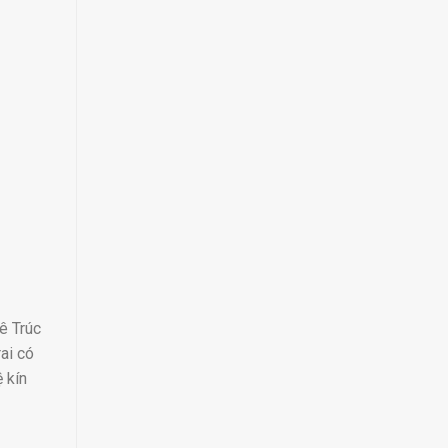
ê Trúc
ai có
 kín