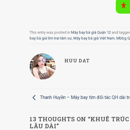
This entry was posted in
Máy bay bà già Quận 12
and tagge
bay bà già tìm trai tâm sự
,
Máy bay bà già Việt Nam
,
Mbbg Q
HUU DAT
Thanh Huyền – Máy bay tìm đối tác QH dài t
13 THOUGHTS ON “
KHUÊ TRÚC 
LÂU DÀI
”