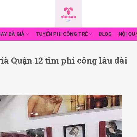
AY BÀ GIÀ
TUYỂN PHI CÔNG TRẺ
BLOG
NỘI QU
ià Quận 12 tìm phi công lâu dài