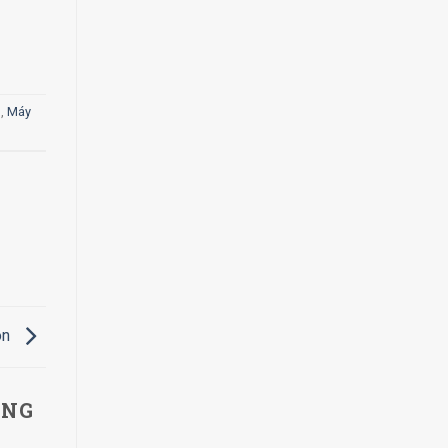
m
,
Máy
on
ÔNG