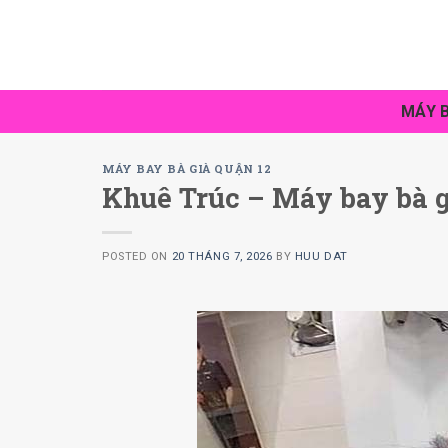
Skip
to
content
MÁY B
MÁY BAY BÀ GIÀ QUẬN 12
Khuê Trúc – Máy bay bà g
POSTED ON
20 THÁNG 7, 2026
BY
HUU DAT