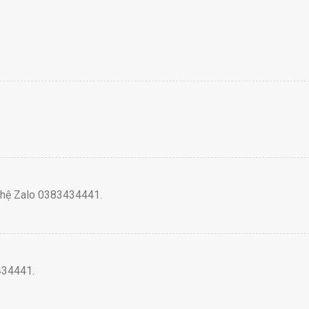
n hệ Zalo 0383434441.
434441.