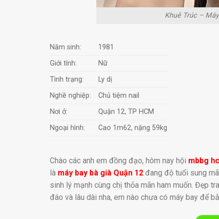
Khuê Trúc – Máy 
Năm sinh:
1981
Giới tính:
Nữ
Tình trạng:
Ly dị
Nghề nghiệp:
Chủ tiệm nail
Nơi ở:
Quận 12, TP HCM
Ngoại hình:
Cao 1m62, nặng 59kg
Chào các anh em đồng đạo, hôm nay hội
mbbg h
là
máy bay bà già Quận 12
đang độ tuổi sung mãn
sinh lý mạnh cùng chị thỏa mãn ham muốn. Đẹp trai
đáo và lâu dài nha, em nào chưa có máy bay để bắn 