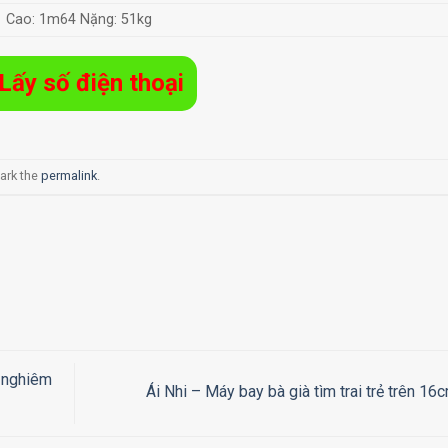
Cao: 1m64 Nặng: 51kg
Lấy số điện thoại
ark the
permalink
.
 nghiêm
Ái Nhi – Máy bay bà già tìm trai trẻ trên 1