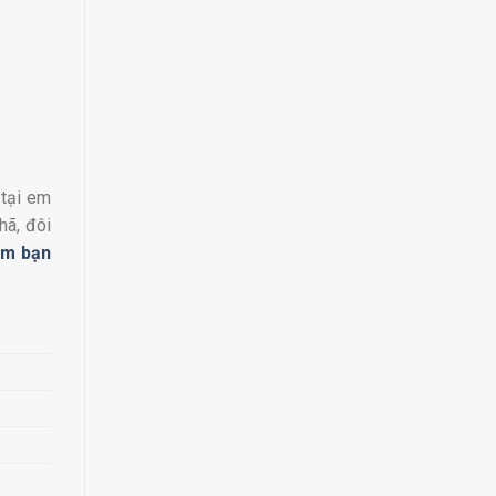
 tại em
hã, đôi
ìm bạn