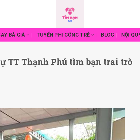
AY BÀ GIÀ
TUYỂN PHI CÔNG TRẺ
BLOG
NỘI QU
ự TT Thạnh Phú tìm bạn trai trò