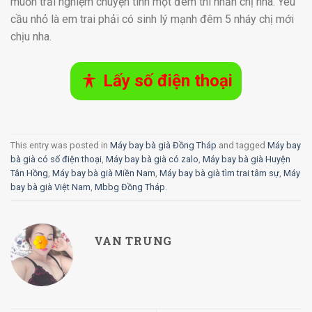
muốn trải nghiệm chuyện tình một đêm thì nhắn chị nha. Yêu
cầu nhỏ là em trai phải có sinh lý mạnh đêm 5 nháy chị mới
chịu nha.
Lấy số điện thoại
This entry was posted in
Máy bay bà già Đồng Tháp
and tagged
Máy bay
bà già có số điện thoại
,
Máy bay bà già có zalo
,
Máy bay bà già Huyện
Tân Hồng
,
Máy bay bà già Miền Nam
,
Máy bay bà già tìm trai tâm sự
,
Máy
bay bà già Việt Nam
,
Mbbg Đồng Tháp
.
VAN TRUNG