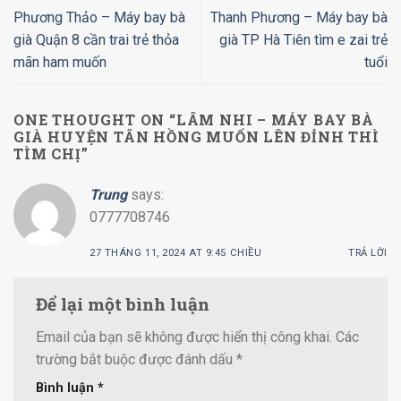
Phương Thảo – Máy bay bà
Thanh Phương – Máy bay bà
già Quận 8 cần trai trẻ thỏa
già TP Hà Tiên tìm e zai trẻ
mãn ham muốn
tuổi
ONE THOUGHT ON “
LÂM NHI – MÁY BAY BÀ
GIÀ HUYỆN TÂN HỒNG MUỐN LÊN ĐỈNH THÌ
TÌM CHỊ
”
Trung
says:
0777708746
27 THÁNG 11, 2024 AT 9:45 CHIỀU
TRẢ LỜI
Để lại một bình luận
Email của bạn sẽ không được hiển thị công khai.
Các
trường bắt buộc được đánh dấu
*
Bình luận
*