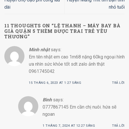
dài
nhỏ tuổi
11 THOUGHTS ON “
LỆ THANH – MÁY BAY BÀ
GIÀ QUẬN 5 THÈM ĐƯỢC TRAI TRẺ YÊU
THƯƠNG
”
Minh nhật
says:
Em tên nhật em cao 1m68 nặng 60kg ngoại hình
ưa nhìn sức khỏe tốt sdt zalo ảnh thật
0961745042
15 THÁNG 6, 2023 AT 1:27 SÁNG
TRẢ LỜI
Bình
says:
0777867145 Em cần chị nuôi. hứa sẽ
ngoan
1 THÁNG 7, 2024 AT 12:27 SÁNG
TRẢ LỜI