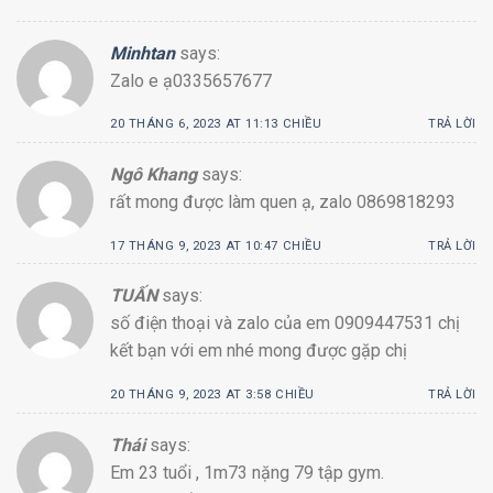
Minhtan
says:
Zalo e ạ0335657677
20 THÁNG 6, 2023 AT 11:13 CHIỀU
TRẢ LỜI
Ngô Khang
says:
rất mong được làm quen ạ, zalo 0869818293
17 THÁNG 9, 2023 AT 10:47 CHIỀU
TRẢ LỜI
TUẤN
says:
số điện thoại và zalo của em 0909447531 chị
kết bạn với em nhé mong được gặp chị
20 THÁNG 9, 2023 AT 3:58 CHIỀU
TRẢ LỜI
Thái
says:
Em 23 tuổi , 1m73 nặng 79 tập gym.