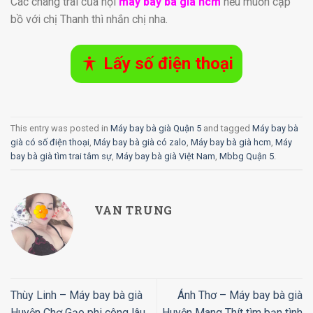
Các chàng trai của hội
máy bay bà già hcm
nếu muốn cặp
bồ với chị Thanh thì nhắn chị nha.
Lấy số điện thoại
This entry was posted in
Máy bay bà già Quận 5
and tagged
Máy bay bà
già có số điện thoại
,
Máy bay bà già có zalo
,
Máy bay bà già hcm
,
Máy
bay bà già tìm trai tâm sự
,
Máy bay bà già Việt Nam
,
Mbbg Quận 5
.
VAN TRUNG
Thùy Linh – Máy bay bà già
Ánh Thơ – Máy bay bà già
Huyện Chợ Gạo phi công lâu
Huyện Mang Thít tìm bạn tình