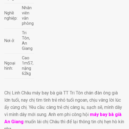
Nhân
Nghề
viên
nghiệp:
văn
phòng
Tri
Tôn,
Nơi ở:
An
Giang
Cao
Ngoại
1m57,
hình:
nặng
62kg
Chị Linh Châu máy bay bà già TT Tri Tôn chán đàn ông già
lớn tuổi, nay chị tìm tình trẻ nhỏ tuổi ngoan, chịu vâng lời lúc
ấy cùng chị. Yêu cầu: càng trẻ chị càng iu, sạch sẽ, mình dây
vì mình dây mới sung. Anh em phi công hội
máy bay bà già
An Giang
muốn lái chị Châu thì để lại thông tin chị hẹn hò kín
nha.