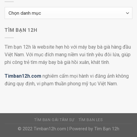
Danh
mục
TÌM BẠN 12H
Tìm bạn 12h là website hẹn hò với máy bay bà già hàng đầu
Việt Nam. Với mục đích mang niềm vui tình yêu đôi lứa, giúp
phi công trẻ tìm máy bay bà già hồi xuân, khát tình.
Timban12h.com
nghiêm cấm mọi hành vi đăng ảnh không
đúng quy định, vi phạm thuần phong mỹ tục Việt Nam.
TÌM BẠN GÁI TÂM SỰ
TÌM BẠN LES
© 2022 Timban12h.com | Powered by Tìm Bạn 12h