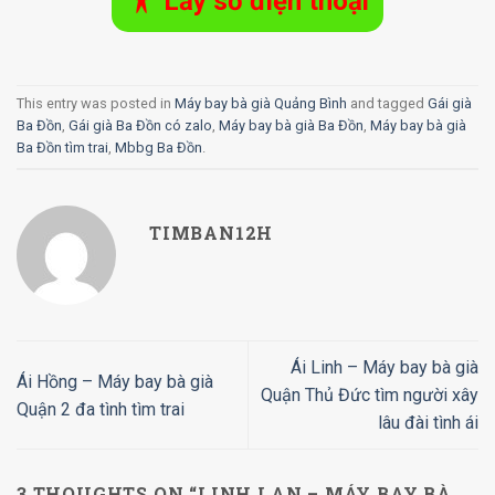
Lấy số điện thoại
This entry was posted in
Máy bay bà già Quảng Bình
and tagged
Gái già
Ba Đồn
,
Gái già Ba Đồn có zalo
,
Máy bay bà già Ba Đồn
,
Máy bay bà già
Ba Đồn tìm trai
,
Mbbg Ba Đồn
.
TIMBAN12H
Ái Linh – Máy bay bà già
Ái Hồng – Máy bay bà già
Quận Thủ Đức tìm người xây
Quận 2 đa tình tìm trai
lâu đài tình ái
3 THOUGHTS ON “
LINH LAN – MÁY BAY BÀ