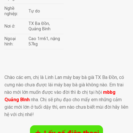
Nghề
Tự do
nghiệp:
TX Ba Đồn,
Nơi ở:
Quảng Bình
Ngoại
Cao 1m61, nặng
hình:
57kg
Chào các em, chị là Linh Lan máy bay bà già TX Ba Đồn, có
cưng nào chưa được lái máy bay bà già không nào. Em trai
nào mới lớn muốn được vào đời thì ib chị tại hội
mbbg
Quảng Bình
nha. Chị sẽ phụ đạo cho mấy em những cảm
giác mới lớn ở tuổi dậy thì, em nào chưa biết mùi đời hãy liên
hệ với chị nhé!