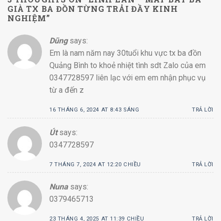
GIÀ TX BA ĐỒN TỪNG TRẢI ĐẦY KINH
NGHIỆM
”
Dũng
says:
Em là nam năm nay 30tuổi khu vực tx ba đồn
Quảng Bình to khoẻ nhiệt tình sdt Zalo của em
0347728597 liên lạc với em em nhận phục vụ
từ a đến z
16 THÁNG 6, 2024 AT 8:43 SÁNG
TRẢ LỜI
Út
says:
0347728597
7 THÁNG 7, 2024 AT 12:20 CHIỀU
TRẢ LỜI
Nuna
says:
0379465713
23 THÁNG 4, 2025 AT 11:39 CHIỀU
TRẢ LỜI