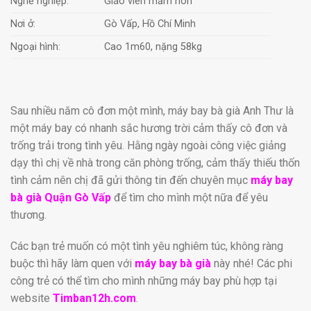
Nghề nghiệp:
Giáo viên mầm non
Nơi ở:
Gò Vấp, Hồ Chí Minh
Ngoại hình:
Cao 1m60, nặng 58kg
Sau nhiều năm cô đơn một mình, máy bay bà già Anh Thư là
một máy bay có nhanh sắc hương trời cảm thấy cô đơn và
trống trải trong tình yêu. Hằng ngày ngoài công việc giảng
dạy thì chị về nhà trong căn phòng trống, cảm thấy thiếu thốn
tình cảm nên chị đã gửi thông tin đến chuyên mục
máy bay
bà già Quận Gò Vấp
để tìm cho mình một nữa để yêu
thương.
Các bạn trẻ muốn có một tình yêu nghiêm túc, không ràng
buộc thì hãy làm quen với
máy bay bà già
này nhé! Các phi
công trẻ có thể tìm cho mình những máy bay phù hợp tại
website
Timban12h.com
.