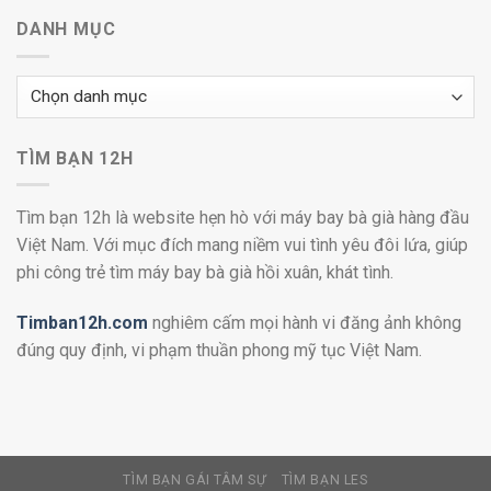
DANH MỤC
Danh
mục
TÌM BẠN 12H
Tìm bạn 12h là website hẹn hò với máy bay bà già hàng đầu
Việt Nam. Với mục đích mang niềm vui tình yêu đôi lứa, giúp
phi công trẻ tìm máy bay bà già hồi xuân, khát tình.
Timban12h.com
nghiêm cấm mọi hành vi đăng ảnh không
đúng quy định, vi phạm thuần phong mỹ tục Việt Nam.
TÌM BẠN GÁI TÂM SỰ
TÌM BẠN LES