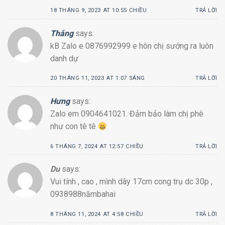
18 THÁNG 9, 2023 AT 10:55 CHIỀU
TRẢ LỜI
Thắng
says:
kB Zalo e 0876992999 e hôn chị sướng ra luôn
danh dự
20 THÁNG 11, 2023 AT 1:07 SÁNG
TRẢ LỜI
Hưng
says:
Zalo em 0904641021. Đảm bảo làm chị phê
như con tê tê
6 THÁNG 7, 2024 AT 12:57 CHIỀU
TRẢ LỜI
Du
says:
Vui tính , cao , mình dây 17cm cong trụ dc 30p ,
0938988nămbahai
8 THÁNG 11, 2024 AT 4:58 CHIỀU
TRẢ LỜI