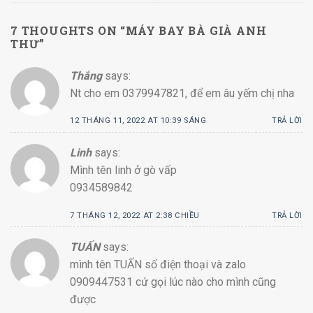
7 THOUGHTS ON “
MÁY BAY BÀ GIÀ ANH
THƯ
”
Thắng
says:
Nt cho em 0379947821, để em âu yếm chị nha
12 THÁNG 11, 2022 AT 10:39 SÁNG
TRẢ LỜI
Linh
says:
Mình tên linh ở gò vấp
0934589842
7 THÁNG 12, 2022 AT 2:38 CHIỀU
TRẢ LỜI
TUẤN
says:
mình tên TUẤN số điện thoại và zalo
0909447531 cứ gọi lúc nào cho mình cũng
được