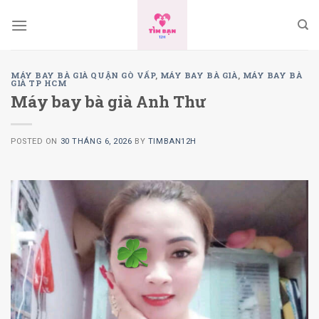
Skip
to
content
MÁY BAY BÀ GIÀ QUẬN GÒ VẤP
,
MÁY BAY BÀ GIÀ
,
MÁY BAY BÀ
GIÀ TP HCM
Máy bay bà già Anh Thư
POSTED ON
30 THÁNG 6, 2026
BY
TIMBAN12H