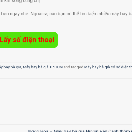
hí khi sống cùng chị.
t bạn ngay nhé. Ngoài ra, các bạn có thể tìm kiếm nhiều máy bay b
Lấy số điện thoại
y bay bà già
,
Máy bay bà già TP HCM
and tagged
Máy bay bà già có số điện t
Ngọc Hoa – Máy bay bà già Huyện Vân Canh thèm 