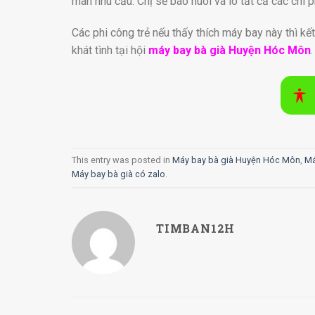
mãn nhu cầu. Chị sẽ bao nuôi và lo tất cả các chi p
Các phi công trẻ nếu thấy thích máy bay này thì kế
khát tình tại hội
máy bay bà già Huyện Hóc Môn
.
This entry was posted in
Máy bay bà già Huyện Hóc Môn
,
Má
Máy bay bà già có zalo
.
TIMBAN12H