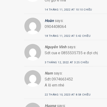
Chị gọi e nha
14 THÁNG 11, 2022 AT 10:10 CHIỀU
Hoàn
says:
0904408064
18 THÁNG 11, 2022 AT 5:42 CHIỀU
Nguyễn Vinh
says:
Sdt cua e 0855535735 e đợi chị
3 THÁNG 12, 2022 AT 3:25 CHIỀU
Nam
says:
Sđt 0974663452
A lô em nhé
22 THÁNG 10, 2023 AT 8:58 CHIỀU
Huong
says: