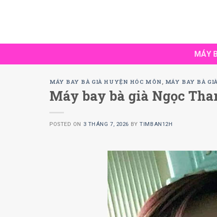
Skip
to
content
MÁY B
MÁY BAY BÀ GIÀ HUYỆN HÓC MÔN
,
MÁY BAY BÀ GI
Máy bay bà già Ngọc Than
POSTED ON
3 THÁNG 7, 2026
BY
TIMBAN12H