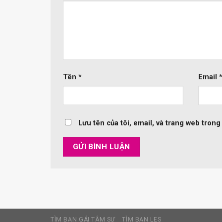
Tên
*
Email
Lưu tên của tôi, email, và trang web trong 
TÌM BẠN GÁI TÂM SỰ
TÌM BẠN LES