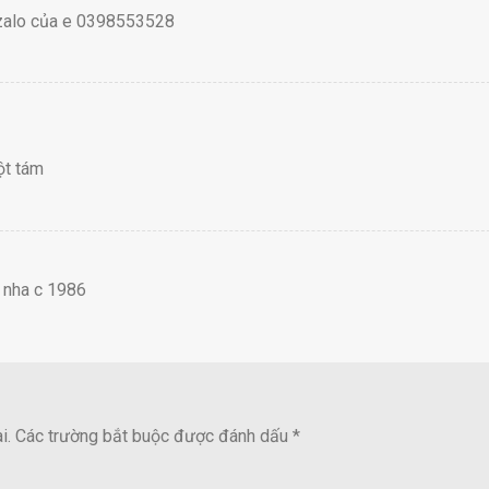
 zalo của e 0398553528
ột tám
 nha c 1986
i.
Các trường bắt buộc được đánh dấu
*