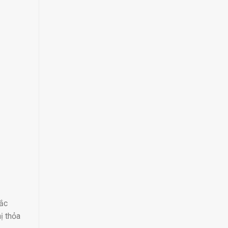
sắc
ị thỏa