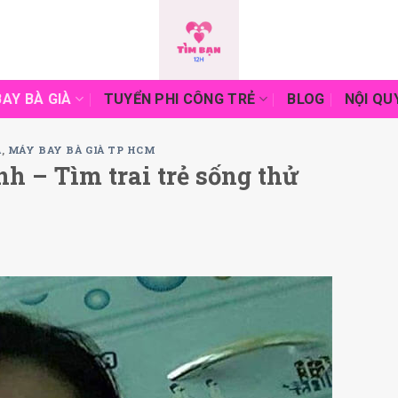
AY BÀ GIÀ
TUYỂN PHI CÔNG TRẺ
BLOG
NỘI QU
À
,
MÁY BAY BÀ GIÀ TP HCM
h – Tìm trai trẻ sống thử