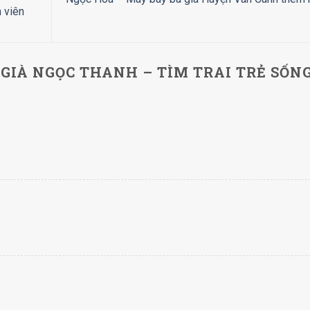
h viên
GIÀ NGỌC THANH – TÌM TRAI TRẺ SỐN