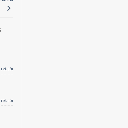
G
TRẢ LỜI
TRẢ LỜI