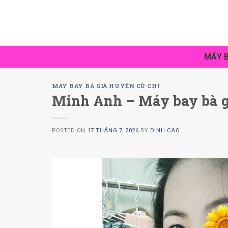
Skip
to
content
MÁY B
MÁY BAY BÀ GIÀ HUYỆN CỦ CHI
Minh Anh – Máy bay bà già
POSTED ON
17 THÁNG 7, 2026
BY
DINH CAO