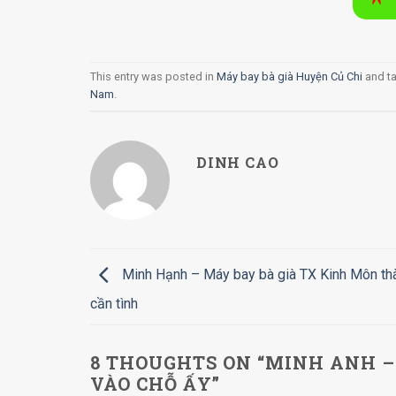
This entry was posted in
Máy bay bà già Huyện Củ Chi
and t
Nam
.
DINH CAO
Minh Hạnh – Máy bay bà già TX Kinh Môn th
cần tình
8 THOUGHTS ON “
MINH ANH – 
VÀO CHỖ ẤY
”