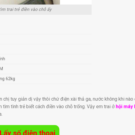
m trai trẻ điền vào chỗ ấy
ính
CM
ng 62kg
n chị tuy giản dị vậy thôi chứ điện xài thả ga, nước không khi nào 
n tìm tình trẻ biết cách điền vào chỗ trống. Vậy em trai ở
hội máy 
a.
Lấy số điện thoại