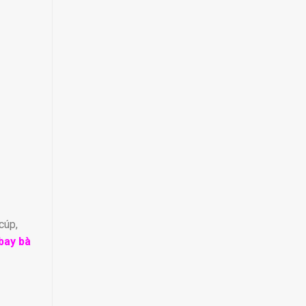
cúp,
bay bà