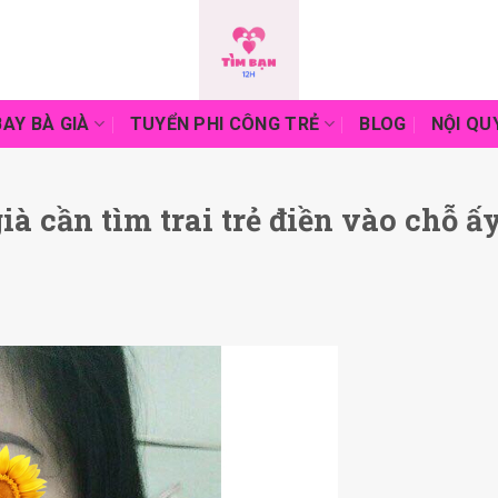
AY BÀ GIÀ
TUYỂN PHI CÔNG TRẺ
BLOG
NỘI QU
 cần tìm trai trẻ điền vào chỗ ấ