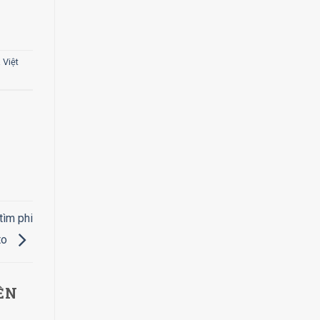
 Việt
tìm phi
to
ỀN