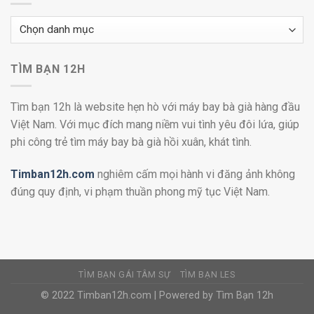
Danh
mục
TÌM BẠN 12H
Tìm bạn 12h là website hẹn hò với máy bay bà già hàng đầu
Việt Nam. Với mục đích mang niềm vui tình yêu đôi lứa, giúp
phi công trẻ tìm máy bay bà già hồi xuân, khát tình.
Timban12h.com
nghiêm cấm mọi hành vi đăng ảnh không
đúng quy định, vi phạm thuần phong mỹ tục Việt Nam.
TÌM BẠN GÁI TÂM SỰ
TÌM BẠN LES
© 2022 Timban12h.com | Powered by Tìm Bạn 12h