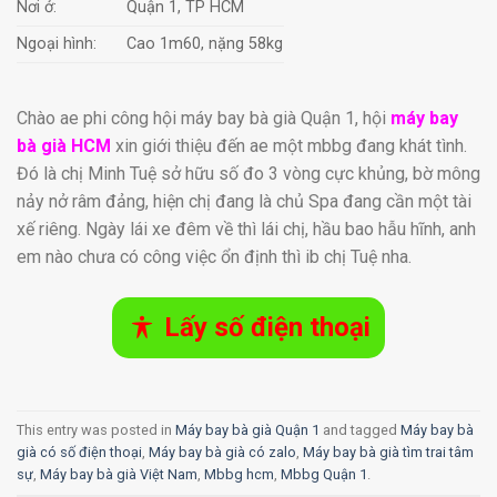
Nơi ở:
Quận 1, TP HCM
Ngoại hình:
Cao 1m60, nặng 58kg
Chào ae phi công hội máy bay bà già Quận 1, hội
máy bay
bà già HCM
xin giới thiệu đến ae một mbbg đang khát tình.
Đó là chị Minh Tuệ sở hữu số đo 3 vòng cực khủng, bờ mông
nảy nở râm đảng, hiện chị đang là chủ Spa đang cần một tài
xế riêng. Ngày lái xe đêm về thì lái chị, hầu bao hẫu hĩnh, anh
em nào chưa có công việc ổn định thì ib chị Tuệ nha.
Lấy số điện thoại
This entry was posted in
Máy bay bà già Quận 1
and tagged
Máy bay bà
già có số điện thoại
,
Máy bay bà già có zalo
,
Máy bay bà già tìm trai tâm
sự
,
Máy bay bà già Việt Nam
,
Mbbg hcm
,
Mbbg Quận 1
.