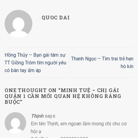
QUOC DAI
Hồng Thủy – Bạn gái tâm sự
Thanh Ngọc – Tìm trai trẻ hẹn
TT Giồng Trôm tìm người yêu
hò kín
có bàn tay ấm áp
ONE THOUGHT ON “
MINH TUỆ – CHỊ GÁI
QUẬN 1 CẦN MỐI QUAN HỆ KHÔNG RÀNG
BUỘC
”
Thịnh
says:
Em tên Thịnh, em ngoan lắm mong chị cho cơ
hội ạ