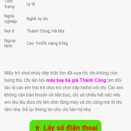
Tình
Ly dị
trạng:
Nghề
Nghề tự do
nghiệp:
Nơi ở:
Thành Công, Hà Nội
Ngoại
Cao 1m59, nặng 61kg
hình:
Mấy trò chơi nhảy dây trốn tìm đã xưa rồi, chị không còn
hứng thú. Chị lên hội
máy bay bà già Thành Công
tìm đối
tác là các em trai trẻ chơi trò chơi xếp hinhd với chị. Các em
không cần băn khoăn về tiền bạc, chị sẽ chiều hết nấc nếu
em lêu lêu đưa chị lên chín tầng mây và chị cũng mê lỗ nhị
lắm nha. Để lại thông tin cho chị liên hệ nha.
Lấy số điện thoại