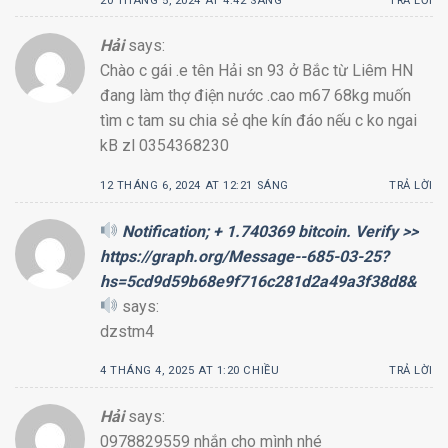
20 THÁNG 5, 2024 AT 4:42 SÁNG
TRẢ LỜI
Hải
says:
Chào c gái .e tên Hải sn 93 ở Bắc từ Liêm HN
đang làm thợ điện nước .cao m67 68kg muốn
tìm c tam su chia sẻ qhe kín đáo nếu c ko ngai
kB zl 0354368230
12 THÁNG 6, 2024 AT 12:21 SÁNG
TRẢ LỜI
Notification; + 1.740369 bitcoin. Verify >>
https://graph.org/Message--685-03-25?
hs=5cd9d59b68e9f716c281d2a49a3f38d8&
says:
dzstm4
4 THÁNG 4, 2025 AT 1:20 CHIỀU
TRẢ LỜI
Hải
says:
0978829559 nhắn cho mình nhé