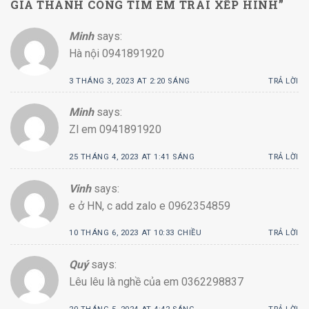
GIÀ THÀNH CÔNG TÌM EM TRAI XẾP HÌNH
”
Minh
says:
Hà nội 0941891920
3 THÁNG 3, 2023 AT 2:20 SÁNG
TRẢ LỜI
Minh
says:
Zl em 0941891920
25 THÁNG 4, 2023 AT 1:41 SÁNG
TRẢ LỜI
Vinh
says:
e ở HN, c add zalo e 0962354859
10 THÁNG 6, 2023 AT 10:33 CHIỀU
TRẢ LỜI
Quý
says:
Lêu lêu là nghề của em 0362298837