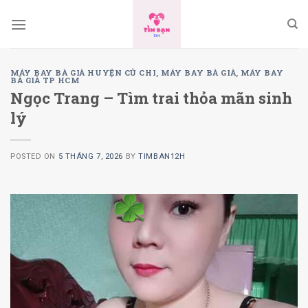
Skip
to
content
MÁY BAY BÀ GIÀ HUYỆN CỦ CHI
,
MÁY BAY BÀ GIÀ
,
MÁY BAY
BÀ GIÀ TP HCM
Ngọc Trang – Tìm trai thỏa mãn sinh
lý
POSTED ON
5 THÁNG 7, 2026
BY
TIMBAN12H