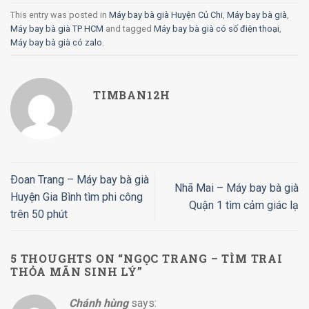
This entry was posted in
Máy bay bà già Huyện Củ Chi
,
Máy bay bà già
,
Máy bay bà già TP HCM
and tagged
Máy bay bà già có số điện thoại
,
Máy bay bà già có zalo
.
TIMBAN12H
Ðoan Trang – Máy bay bà già
Nhã Mai – Máy bay bà già
Huyện Gia Bình tìm phi công
Quận 1 tìm cảm giác lạ
trên 50 phút
5 THOUGHTS ON “
NGỌC TRANG – TÌM TRAI
THỎA MÃN SINH LÝ
”
Chánh hùng
says: