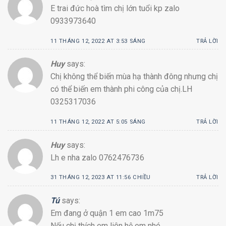
E trai đức hoà tìm chị lớn tuổi kp zalo
0933973640
11 THÁNG 12, 2022 AT 3:53 SÁNG
TRẢ LỜI
Huy
says:
Chị không thể biến mùa hạ thành đông nhưng chị
có thể biến em thành phi công của chị.LH
0325317036
11 THÁNG 12, 2022 AT 5:05 SÁNG
TRẢ LỜI
Huy
says:
Lh e nha zalo 0762476736
31 THÁNG 12, 2023 AT 11:56 CHIỀU
TRẢ LỜI
Tú
says:
Em đang ở quận 1 em cao 1m75
Nếu chị thích em liên hệ em nhé