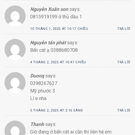
Nguyễn Xuân son
says:
0815919199 ở thủ dầu 1
10 THÁNG 1, 2025 AT 10:17 CHIỀU
TRẢ LỜI
Nguyễn tấn phát
says:
Bến cát ạ 0388680708
4 THÁNG 2, 2025 AT 10:47 CHIỀU
TRẢ LỜI
Duonq
says:
0398267627
Mỹ phước 3
Ll e nha
5 THÁNG 2, 2025 AT 2:16 SÁNG
TRẢ LỜI
Thanh
says:
Giờ đang ở bến cát ai cần thì liên hệ em