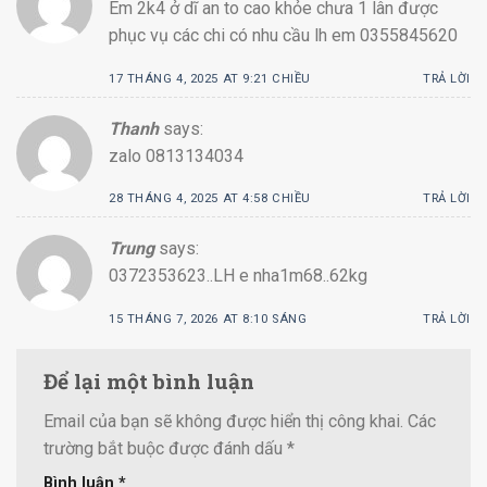
Em 2k4 ở dĩ an to cao khỏe chưa 1 lân được
phục vụ các chi có nhu cầu lh em 0355845620
17 THÁNG 4, 2025 AT 9:21 CHIỀU
TRẢ LỜI
Thanh
says:
zalo 0813134034
28 THÁNG 4, 2025 AT 4:58 CHIỀU
TRẢ LỜI
Trung
says:
0372353623..LH e nha1m68..62kg
15 THÁNG 7, 2026 AT 8:10 SÁNG
TRẢ LỜI
Để lại một bình luận
Email của bạn sẽ không được hiển thị công khai.
Các
trường bắt buộc được đánh dấu
*
Bình luận
*