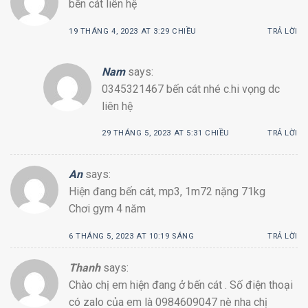
bến cát liên hệ
19 THÁNG 4, 2023 AT 3:29 CHIỀU
TRẢ LỜI
Nam
says:
0345321467 bến cát nhé c.hi vọng dc
liên hệ
29 THÁNG 5, 2023 AT 5:31 CHIỀU
TRẢ LỜI
An
says:
Hiện đang bến cát, mp3, 1m72 nặng 71kg
Chơi gym 4 năm
6 THÁNG 5, 2023 AT 10:19 SÁNG
TRẢ LỜI
Thanh
says:
Chào chị em hiện đang ở bến cát . Số điện thoại
có zalo của em là 0984609047 nè nha chị