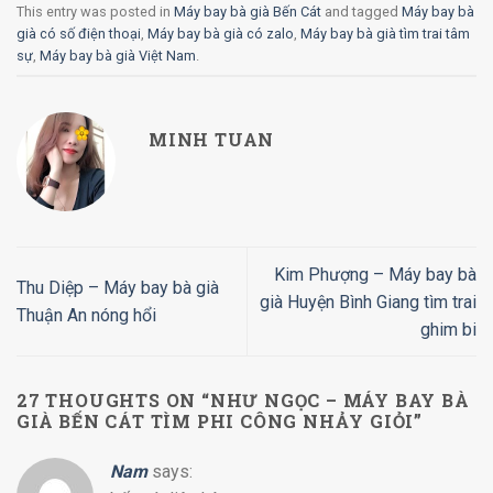
This entry was posted in
Máy bay bà già Bến Cát
and tagged
Máy bay bà
già có số điện thoại
,
Máy bay bà già có zalo
,
Máy bay bà già tìm trai tâm
sự
,
Máy bay bà già Việt Nam
.
MINH TUAN
Kim Phượng – Máy bay bà
Thu Diệp – Máy bay bà già
già Huyện Bình Giang tìm trai
Thuận An nóng hổi
ghim bi
27 THOUGHTS ON “
NHƯ NGỌC – MÁY BAY BÀ
GIÀ BẾN CÁT TÌM PHI CÔNG NHẢY GIỎI
”
Nam
says: