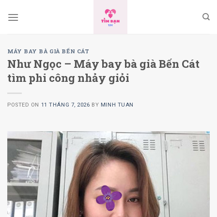
Skip
to
content
MÁY BAY BÀ GIÀ BẾN CÁT
Như Ngọc – Máy bay bà già Bến Cát
tìm phi công nhảy giỏi
POSTED ON
11 THÁNG 7, 2026
BY
MINH TUAN