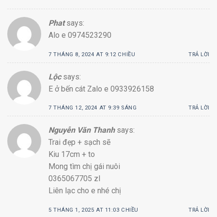
Phat
says:
Alo e 0974523290
7 THÁNG 8, 2024 AT 9:12 CHIỀU
TRẢ LỜI
Lộc
says:
E ở bến cát Zalo e 0933926158
7 THÁNG 12, 2024 AT 9:39 SÁNG
TRẢ LỜI
Nguyễn Văn Thanh
says:
Trai đẹp + sạch sẽ
Kiu 17cm + to
Mong tìm chị gái nuôi
0365067705 zl
Liên lạc cho e nhé chị
5 THÁNG 1, 2025 AT 11:03 CHIỀU
TRẢ LỜI