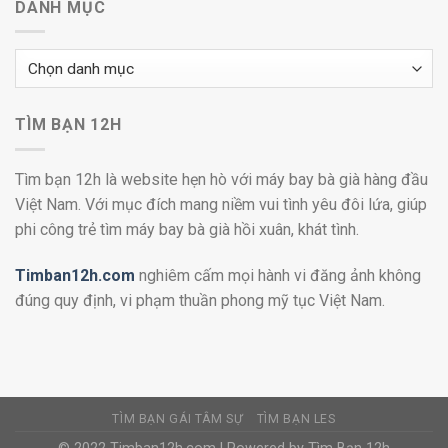
DANH MỤC
Danh
mục
TÌM BẠN 12H
Tìm bạn 12h là website hẹn hò với máy bay bà già hàng đầu
Việt Nam. Với mục đích mang niềm vui tình yêu đôi lứa, giúp
phi công trẻ tìm máy bay bà già hồi xuân, khát tình.
Timban12h.com
nghiêm cấm mọi hành vi đăng ảnh không
đúng quy định, vi phạm thuần phong mỹ tục Việt Nam.
TÌM BẠN GÁI TÂM SỰ
TÌM BẠN LES