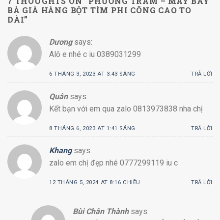
7 THOUGHTS ON “
PHƯƠNG TRÂM – MÁY BAY
BÀ GIÀ HÀNG BỘT TÌM PHI CÔNG CAO TO
DÀI
”
Dương
says:
Alô e nhé c iu 0389031299
6 THÁNG 3, 2023 AT 3:43 SÁNG
TRẢ LỜI
Quân
says:
Kết bạn với em qua zalo 0813973838 nha chị
8 THÁNG 6, 2023 AT 1:41 SÁNG
TRẢ LỜI
Khang
says:
zalo em chị đẹp nhé 0777299119 iu c
12 THÁNG 5, 2024 AT 8:16 CHIỀU
TRẢ LỜI
Bùi Chân Thành
says: