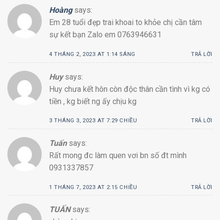
Hoàng
says:
Em 28 tuổi đẹp trai khoai to khỏe chị cần tâm
sự kết bạn Zalo em 0763946631
4 THÁNG 2, 2023 AT 1:14 SÁNG
TRẢ LỜI
Huy
says:
Huy chưa kết hôn còn độc thân cần tình vì kg có
tiền , kg biết ng ấy chịu kg
3 THÁNG 3, 2023 AT 7:29 CHIỀU
TRẢ LỜI
Tuấn
says:
Rất mong đc làm quen vơi bn số đt mình
0931337857
1 THÁNG 7, 2023 AT 2:15 CHIỀU
TRẢ LỜI
TUẤN
says: