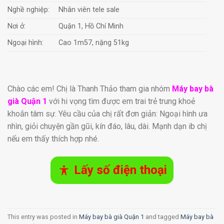
Nghề nghiệp:
Nhân viên tele sale
Nơi ở:
Quận 1, Hồ Chí Minh
Ngoại hình:
Cao 1m57, nặng 51kg
Chào các em! Chị là Thanh Thảo tham gia nhóm
Máy bay bà
già Quận 1
với hi vọng tìm được em trai trẻ trung khoẻ
khoắn tâm sự. Yêu cầu của chị rất đơn giản: Ngoại hình ưa
nhìn, giỏi chuyện gần gũi, kín đáo, lâu, dài. Mạnh dạn ib chị
nếu em thấy thích hợp nhé.
Lấy số điện thoại
This entry was posted in
Máy bay bà già Quận 1
and tagged
Máy bay bà