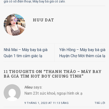
già có số điện thoại
,
Máy bay bà già có zalo
.
HUU DAT
Nhã Mai – Máy bay bà già
Yến Hồng – Máy bay bà già
Quận 1 tìm cảm giác lạ
Huyện Chợ Mới thèm của lạ
11 THOUGHTS ON “
THANH THẢO – MÁY BAY
BÀ GIÀ TÌM HOT BOY CHUNG TÌNH
”
Hieu
says:
Nam 23t sức khoẻ, ngoại hình ok ạ
9 THÁNG 1, 2023 AT 11:13 SÁNG
TRẢ LỜI