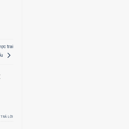
ợc trai
ếu
M
TRẢ LỜI