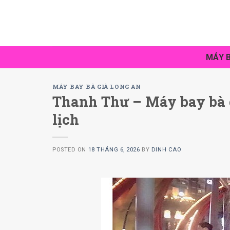
Skip
to
content
MÁY B
MÁY BAY BÀ GIÀ LONG AN
Thanh Thư – Máy bay bà 
lịch
POSTED ON
18 THÁNG 6, 2026
BY
DINH CAO