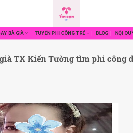
AY BÀ GIÀ
TUYỂN PHI CÔNG TRẺ
BLOG
NỘI QU
già TX Kiến Tường tìm phi công 