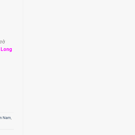
trở
 Long
ền Nam
,