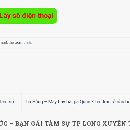
Lấy số điện thoại
kmark the
permalink
.
 tâm sự
Thu Hằng – Máy bay bà già Quận 3 tìm trai trẻ bầu b
C – BẠN GÁI TÂM SỰ TP LONG XUYÊN 