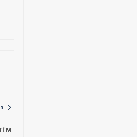
ạn
TÌM