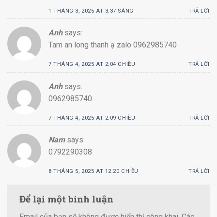
1 THÁNG 3, 2025 AT 3:37 SÁNG
TRẢ LỜI
Anh
says:
Tam an long thanh ạ zalo 0962985740
7 THÁNG 4, 2025 AT 2:04 CHIỀU
TRẢ LỜI
Anh
says:
0962985740
7 THÁNG 4, 2025 AT 2:09 CHIỀU
TRẢ LỜI
Nam
says:
0792290308
8 THÁNG 5, 2025 AT 12:20 CHIỀU
TRẢ LỜI
Để lại một bình luận
Email của bạn sẽ không được hiển thị công khai.
Các