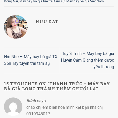
Đồng Nai
,
Máy bay bà già tìm trai tâm sự
,
Máy bay bà già Việt Nam
.
HUU DAT
Tuyết Trinh – Máy bay bà già
Hải Như – Máy bay bà già TX
Huyện Cẩm Giang thèm được
Sơn Tây tuyển trai tâm sự
yêu thương
15 THOUGHTS ON “
THANH TRÚC – MÁY BAY
BÀ GIÀ LONG THÀNH THÈM CHUỐI LẠ
”
thinh
says:
chào chị em biên hòa mình kẹt bạn nha chị
0919948017