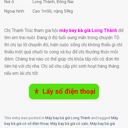
Nơi ở:
Long Thành, Đồng Nai
Ngoại hình:
Cao 1m56, nặng 59kg
Chị Thanh Trúc tham gia hội
máy bay bà già Long Thành
để
tìm em trai nuôi. Đang ở độ tuổi sung mãn trong chuyện TD
thì chị lại lỡ chuyến đò, hiện cuộc sống chị không thiếu gì chỉ
thiếu một quả chuối to cong và bự để chị thưởng thức mỗi
đêm. Chàng trai nào có thể giúp chị khỏa lấp nỗi cô đơn thì
liên hệ với chị nha. Chị sẽ chu cấp phí sinh hoạt hàng tháng
nếu em lái chị tốt.
Lấy số điện thoại
This entry was posted in
Máy bay bà già Long Thành
and tagged
Máy
bay bà già có số điện thoại
,
Máy bay bà già có zalo
,
Máy bay bà già