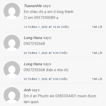
Tuananhle
says:
Em chào chị ạ em ở long thành
Zl em 0937390089 ạ
13 THÁNG 1, 2025 AT 10:24 CHIỀU
TRẢ LỜI
Long Hana
says:
0907292668
24 THÁNG 1, 2025 AT 9:39 CHIỀU
TRẢ LỜI
Long Hana
says:
0907292668 điện e nha chị
24 THÁNG 1, 2025 AT 9:40 CHIỀU
TRẢ LỜI
Anh
says:
Em ở an Phước alo 0383304401 muon được
làm quen