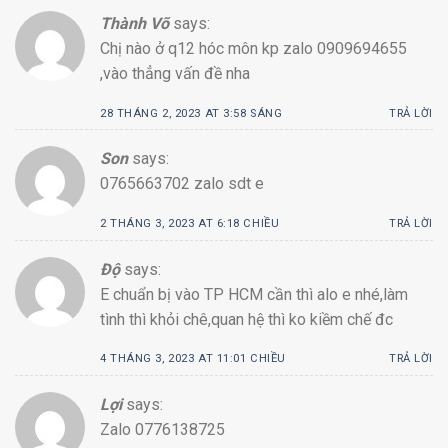
Thành Võ
says:
Chị nào ở q12 hóc môn kp zalo 0909694655
,vào thẳng vấn đề nha
28 THÁNG 2, 2023 AT 3:58 SÁNG
TRẢ LỜI
Son
says:
0765663702 zalo sdt e
2 THÁNG 3, 2023 AT 6:18 CHIỀU
TRẢ LỜI
Độ
says:
E chuẩn bị vào TP HCM cần thì alo e nhé,làm
tình thì khỏi chê,quan hệ thì ko kiềm chế đc
4 THÁNG 3, 2023 AT 11:01 CHIỀU
TRẢ LỜI
Lợi
says:
Zalo 0776138725