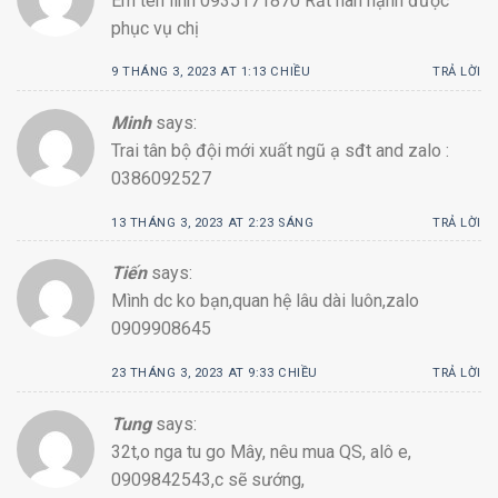
Em tên linh 0935171870 Rất hân hạnh được
phục vụ chị
9 THÁNG 3, 2023 AT 1:13 CHIỀU
TRẢ LỜI
Minh
says:
Trai tân bộ đội mới xuất ngũ ạ sđt and zalo :
0386092527
13 THÁNG 3, 2023 AT 2:23 SÁNG
TRẢ LỜI
Tiến
says:
Mình dc ko bạn,quan hệ lâu dài luôn,zalo
0909908645
23 THÁNG 3, 2023 AT 9:33 CHIỀU
TRẢ LỜI
Tung
says:
32t,o nga tu go Mây, nêu mua QS, alô e,
0909842543,c sẽ sướng,