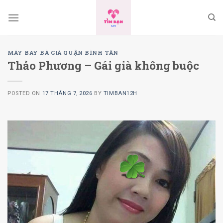
Skip
to
content
MÁY BAY BÀ GIÀ QUẬN BÌNH TÂN
Thảo Phương – Gái già không buộc
POSTED ON
17 THÁNG 7, 2026
BY
TIMBAN12H