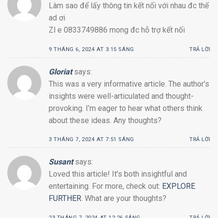
Làm sao để lấy thông tin kết nối với nhau đc thế
ad ơi
Zl e 0833749886 mong đc hỗ trợ kết nối
9 THÁNG 6, 2024 AT 3:15 SÁNG
TRẢ LỜI
Gloriat
says:
This was a very informative article. The author’s
insights were well-articulated and thought-
provoking. I’m eager to hear what others think
about these ideas. Any thoughts?
3 THÁNG 7, 2024 AT 7:51 SÁNG
TRẢ LỜI
Susant
says:
Loved this article! It’s both insightful and
entertaining. For more, check out:
EXPLORE
FURTHER
. What are your thoughts?
23 THÁNG 7, 2024 AT 12:26 SÁNG
TRẢ LỜI