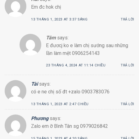
Em đc hok chị
13 THÁNG 1, 2023 AT 3:37 SÁNG
TRẢ LỜI
Tâm
says:
E đươcj ko e làm chị sướng sau những
lần làm mệt 0906254143
23 THÁNG 4, 2024 AT 11:14 CHIỀU
TRẢ LỜI
Tài
says:
có e ne chị số đt +zalo 0903783076
13 THÁNG 1, 2023 AT 2:47 CHIỀU
TRẢ LỜI
Phương
says:
Zalo em ỡ Bình Tân sg 0979026842
15 THÁNG 1, 2023 AT 4:20 SÁNG
TRẢ LỜI