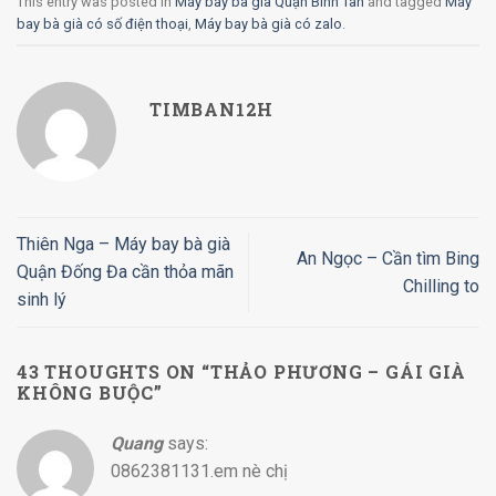
This entry was posted in
Máy bay bà già Quận Bình Tân
and tagged
Máy
bay bà già có số điện thoại
,
Máy bay bà già có zalo
.
TIMBAN12H
Thiên Nga – Máy bay bà già
An Ngọc – Cần tìm Bing
Quận Đống Đa cần thỏa mãn
Chilling to
sinh lý
43 THOUGHTS ON “
THẢO PHƯƠNG – GÁI GIÀ
KHÔNG BUỘC
”
Quang
says:
0862381131.em nè chị