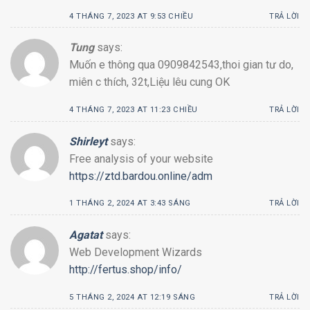
4 THÁNG 7, 2023 AT 9:53 CHIỀU
TRẢ LỜI
Tung
says:
Muốn e thông qua 0909842543,thoi gian tư do,
miên c thích, 32t,Liệu lêu cung OK
4 THÁNG 7, 2023 AT 11:23 CHIỀU
TRẢ LỜI
Shirleyt
says:
Free analysis of your website
https://ztd.bardou.online/adm
1 THÁNG 2, 2024 AT 3:43 SÁNG
TRẢ LỜI
Agatat
says:
Web Development Wizards
http://fertus.shop/info/
5 THÁNG 2, 2024 AT 12:19 SÁNG
TRẢ LỜI