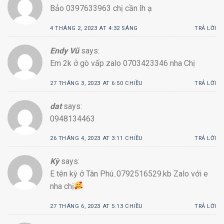
Bảo 0397633963 chị cần lh ạ
4 THÁNG 2, 2023 AT 4:32 SÁNG
TRẢ LỜI
Endy Vũ
says:
Em 2k ở gò vấp zalo 0703423346 nha Chị
27 THÁNG 3, 2023 AT 6:50 CHIỀU
TRẢ LỜI
dat
says:
0948134463
26 THÁNG 4, 2023 AT 3:11 CHIỀU
TRẢ LỜI
Kỳ
says:
E tên kỳ ở Tân Phú..0792516529.kb Zalo với e
nha chị
27 THÁNG 6, 2023 AT 5:13 CHIỀU
TRẢ LỜI