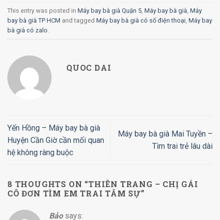
This entry was posted in
Máy bay bà già Quận 5
,
Máy bay bà già
,
Máy
bay bà già TP HCM
and tagged
Máy bay bà già có số điện thoại
,
Máy bay
bà già có zalo
.
QUOC DAI
Yến Hồng – Máy bay bà già
Máy bay bà già Mai Tuyền –
Huyện Cần Giờ cần mối quan
Tìm trai trẻ lâu dài
hệ không ràng buộc
8 THOUGHTS ON “
THIÊN TRANG – CHỊ GÁI
CÔ ĐƠN TÌM EM TRAI TÂM SỰ
”
Bảo
says: