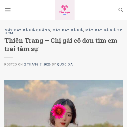
Skip
to
content
MÁY BAY BÀ GIÀ QUẬN 5
,
MÁY BAY BÀ GIÀ
,
MÁY BAY BÀ GIÀ TP
HCM
Thiên Trang – Chị gái cô đơn tìm em
trai tâm sự
POSTED ON
2 THÁNG 7, 2026
BY
QUOC DAI