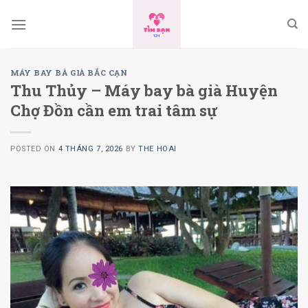
Skip
to
content
MÁY BAY BÀ GIÀ BẮC CẠN
Thu Thủy – Máy bay bà già Huyện
Chợ Đồn cần em trai tâm sự
POSTED ON
4 THÁNG 7, 2026
BY
THE HOAI