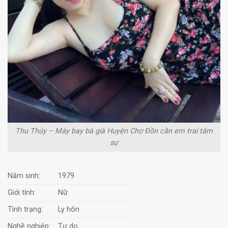
Thu Thủy – Máy bay bà già Huyện Chợ Đồn cần em trai tâm
sự
Năm sinh:
1979
Giới tính:
Nữ
Tình trạng:
Ly hôn
Nghề nghiệp:
Tự do