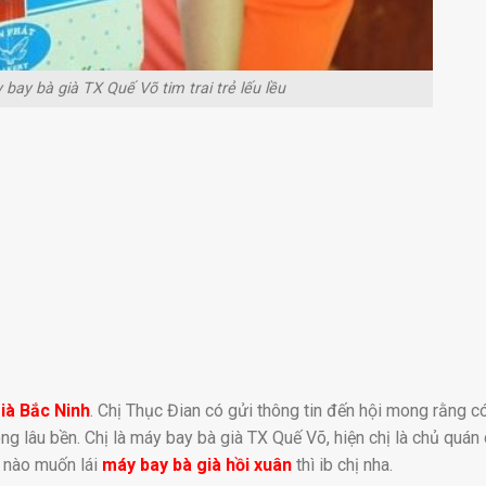
ay bà già TX Quế Võ tim trai trẻ lếu lều
ià Bắc Ninh
. Chị Thục Đian có gửi thông tin đến hội mong rằng c
g lâu bền. Chị là máy bay bà già TX Quế Võ, hiện chị là chủ quán 
 nào muốn lái
máy bay bà già hồi xuân
thì ib chị nha.