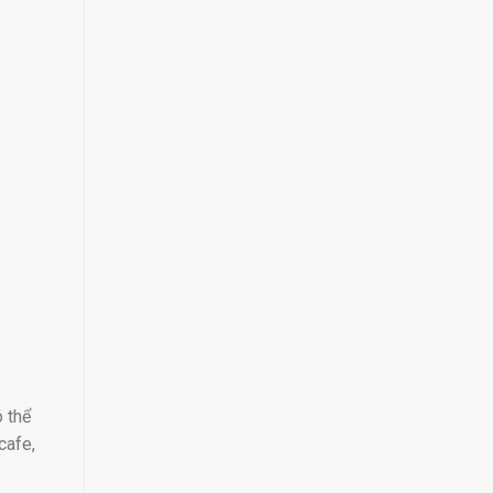
ó thể
cafe,