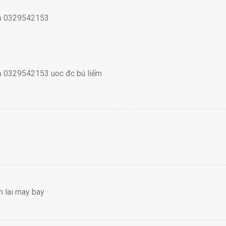
 ạ 0329542153
ạ 0329542153 uoc đc bú liếm
n lai may bay