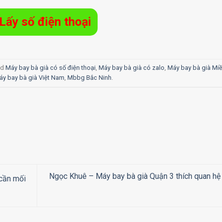
Lấy số điện thoại
ed
Máy bay bà già có số điện thoại
,
Máy bay bà già có zalo
,
Máy bay bà già Mi
áy bay bà già Việt Nam
,
Mbbg Bắc Ninh
.
Ngọc Khuê – Máy bay bà già Quận 3 thích quan hệ 
cần mối