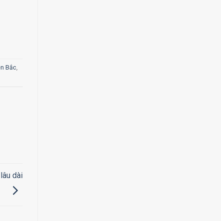
ền Bắc
,
lâu dài