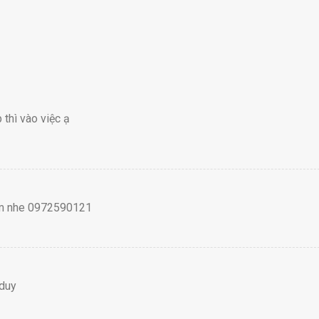
thì vào việc ạ
 em nhe 0972590121
 duy