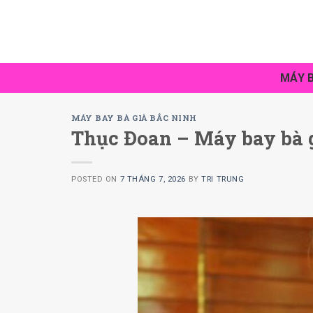
Skip
to
content
MÁY B
MÁY BAY BÀ GIÀ BẮC NINH
Thục Ðoan – Máy bay bà gi
POSTED ON
7 THÁNG 7, 2026
BY
TRI TRUNG