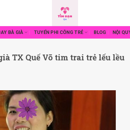
AY BÀ GIÀ
TUYỂN PHI CÔNG TRẺ
BLOG
NỘI QU
à TX Quế Võ tim trai trẻ lếu lều