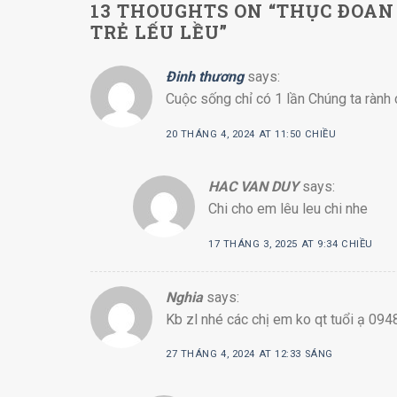
13 THOUGHTS ON “
THỤC ÐOAN 
TRẺ LẾU LỀU
”
Đinh thương
says:
Cuộc sống chỉ có 1 lần Chúng ta ràn
20 THÁNG 4, 2024 AT 11:50 CHIỀU
HAC VAN DUY
says:
Chi cho em lêu leu chi nhe
17 THÁNG 3, 2025 AT 9:34 CHIỀU
Nghia
says:
Kb zl nhé các chị em ko qt tuổi ạ 09
27 THÁNG 4, 2024 AT 12:33 SÁNG