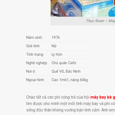
Thục Ðoan – Máy b
Năm sinh:
1976
Giới tính:
Nữ
Tình trạng:
Ly hôn
Nghề nghiệp:
Chủ quán Cafe
Nơi ở:
Quế Võ, Bắc Ninh
Ngoại hình:
Cao 1m61, nặng 60kg
Chào tất cả các phi công trẻ của hội
máy bay bà g
tìm được cho mình một mối tình máy bay và phi côn
sống độc thân không vướng bận tình cảm. Anh em