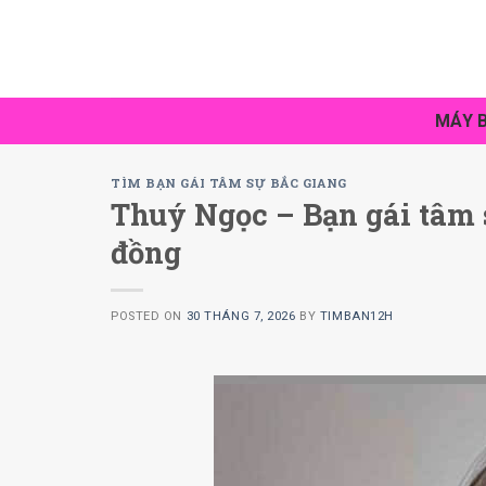
Skip
to
content
MÁY B
TÌM BẠN GÁI TÂM SỰ BẮC GIANG
Thuý Ngọc – Bạn gái tâm 
đồng
POSTED ON
30 THÁNG 7, 2026
BY
TIMBAN12H