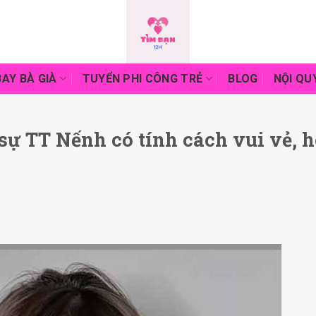
AY BÀ GIÀ
TUYỂN PHI CÔNG TRẺ
BLOG
NỘI QU
sự TT Nếnh có tính cách vui vẻ, 