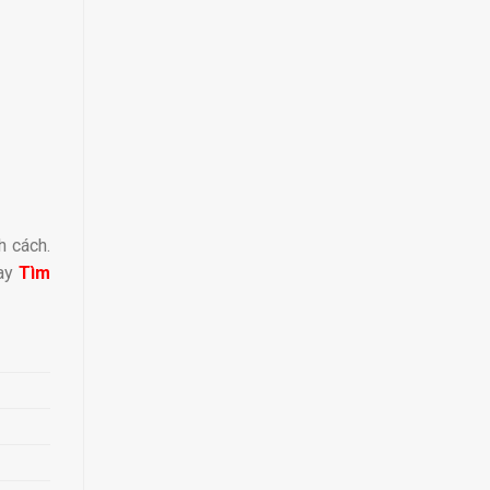
h cách.
gay
Tìm