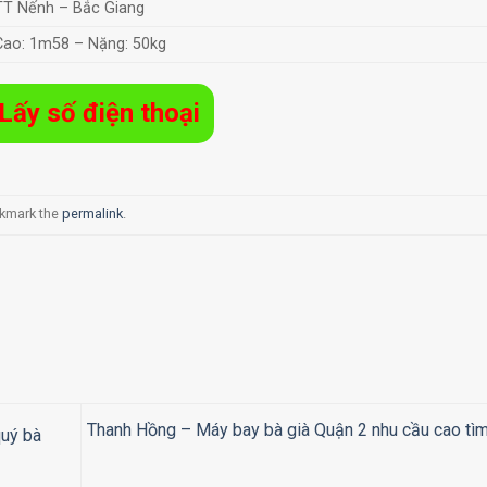
TT Nếnh – Bắc Giang
Cao: 1m58 – Nặng: 50kg
Lấy số điện thoại
okmark the
permalink
.
Thanh Hồng – Máy bay bà già Quận 2 nhu cầu cao tìm 
quý bà