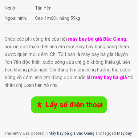
Nơi ở:
Tân Yên
Ngoại hình:
Cao 1m60-, nặng 59kg
Chào các phi công trẻ của hội
máy bay bà già Bắc Giang
,
hội xin giới thiệu đến anh em một máy bay hạng nặng thèm
được quện mỗi đêm. Chị Tố Loan là máy bay bà già Huyện
Tân Yên độc thân, cuộc sống của chị giờ không thiếu gì, tiền
tiêu không phải nghĩ. Chị đang tìm phi công hưởng thụ cuộc
sống về đêm, anh em đồng đạo muốn
lái máy bay bà già
thì
nhắn chị Loan hẹn hò nha.
Lấy số điện thoại
This entry was posted in
Máy bay bà già Bắc Giang
and tagged
Máy bay