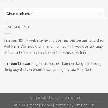
Danh
mục
TÌM BẠN 12H
Tìm bạn 12h là website hẹn hò với máy bay bà già hàng đầu
Việt Nam. Với mục đích mang niềm vui tình yêu đôi lứa, giúp
phi công trẻ tìm máy bay bà già hồi xuân, khát tình.
Timban12h.com
nghiêm cấm mọi hành vi đăng ảnh không
đúng quy định, vi phạm thuần phong mỹ tục Việt Nam.
TÌM BẠN GÁI TÂM SỰ
TÌM BẠN LES
© 2022 Timban12h.com | Powered by Tìm Bạn 12h