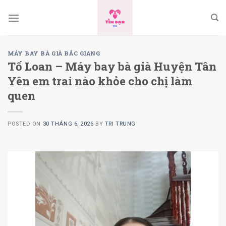
Skip
to
content
MÁY BAY BÀ GIÀ BẮC GIANG
Tố Loan – Máy bay bà già Huyện Tân
Yên em trai nào khỏe cho chị làm
quen
POSTED ON
30 THÁNG 6, 2026
BY
TRI TRUNG