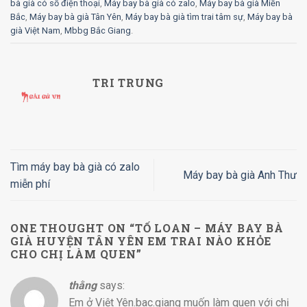
bà già có số điện thoại
,
Máy bay bà già có zalo
,
Máy bay bà già Miền
Bắc
,
Máy bay bà già Tân Yên
,
Máy bay bà già tìm trai tâm sự
,
Máy bay bà
già Việt Nam
,
Mbbg Bắc Giang
.
TRI TRUNG
Tìm máy bay bà già có zalo
Máy bay bà già Anh Thư
miễn phí
ONE THOUGHT ON “
TỐ LOAN – MÁY BAY BÀ
GIÀ HUYỆN TÂN YÊN EM TRAI NÀO KHỎE
CHO CHỊ LÀM QUEN
”
thằng
says:
Em ở Việt Yên.bac.giang muốn làm quen với chị