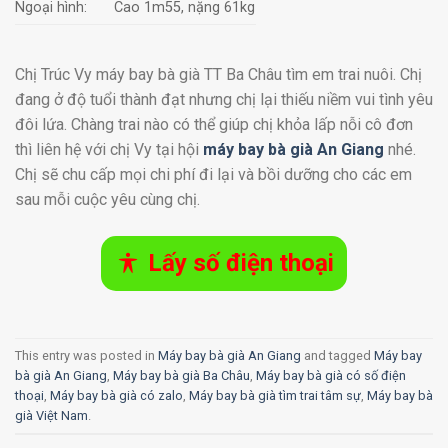
Ngoại hình:
Cao 1m55, nặng 61kg
Chị Trúc Vy máy bay bà già TT Ba Châu tìm em trai nuôi. Chị
đang ở độ tuổi thành đạt nhưng chị lại thiếu niềm vui tình yêu
đôi lứa. Chàng trai nào có thể giúp chị khỏa lấp nỗi cô đơn
thì liên hệ với chị Vy tại hội
máy bay bà già An Giang
nhé.
Chị sẽ chu cấp mọi chi phí đi lại và bồi dưỡng cho các em
sau mỗi cuộc yêu cùng chị.
Lấy số điện thoại
This entry was posted in
Máy bay bà già An Giang
and tagged
Máy bay
bà già An Giang
,
Máy bay bà già Ba Châu
,
Máy bay bà già có số điện
thoại
,
Máy bay bà già có zalo
,
Máy bay bà già tìm trai tâm sự
,
Máy bay bà
già Việt Nam
.