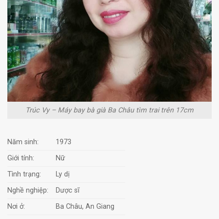
Trúc Vy – Máy bay bà già Ba Châu tìm trai trên 17cm
Năm sinh:
1973
Giới tính:
Nữ
Tình trạng:
Ly dị
Nghề nghiệp:
Dược sĩ
Nơi ở:
Ba Châu, An Giang