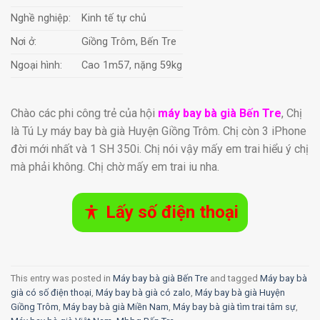
Nghề nghiệp:
Kinh tế tự chủ
Nơi ở:
Giồng Trôm, Bến Tre
Ngoại hình:
Cao 1m57, nặng 59kg
Chào các phi công trẻ của hội
máy bay bà già Bến Tre
, Chị
là Tú Ly máy bay bà già Huyện Giồng Trôm. Chị còn 3 iPhone
đời mới nhất và 1 SH 350i. Chị nói vậy mấy em trai hiểu ý chị
mà phải không. Chị chờ mấy em trai iu nha.
Lấy số điện thoại
This entry was posted in
Máy bay bà già Bến Tre
and tagged
Máy bay bà
già có số điện thoại
,
Máy bay bà già có zalo
,
Máy bay bà già Huyện
Giồng Trôm
,
Máy bay bà già Miền Nam
,
Máy bay bà già tìm trai tâm sự
,