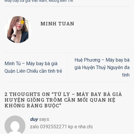
Máy bay bà già Việt Nam
,
Mbbg Bến Tre
.
MINH TUAN
Huệ Phương – Máy bay bà
Minh Tú – Máy bay bà già
già Huyện Thuỷ Nguyên đa
Quận Liên Chiểu cần tình trẻ
tình
2 THOUGHTS ON “
TÚ LY – MÁY BAY BÀ GIÀ
HUYỆN GIỒNG TRÔM CẦN MỐI QUAN HỆ
KHÔNG RÀNG BUỘC
”
duy
says:
zalo 0392552271 kp e nha chị