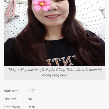
Tú Ly – Máy bay bà già Huyện Giồng Trôm cần mối quan hệ
không ràng buộc
Năm sinh:
1973
Giới tính:
Nữ
Tình trạng:
Ly dị