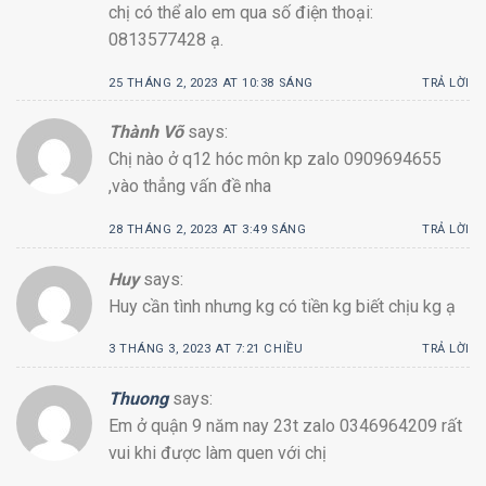
chị có thể alo em qua số điện thoại:
0813577428 ạ.
25 THÁNG 2, 2023 AT 10:38 SÁNG
TRẢ LỜI
Thành Võ
says:
Chị nào ở q12 hóc môn kp zalo 0909694655
,vào thẳng vấn đề nha
28 THÁNG 2, 2023 AT 3:49 SÁNG
TRẢ LỜI
Huy
says:
Huy cần tình nhưng kg có tiền kg biết chịu kg ạ
3 THÁNG 3, 2023 AT 7:21 CHIỀU
TRẢ LỜI
Thuong
says:
Em ở quận 9 năm nay 23t zalo 0346964209 rất
vui khi được làm quen với chị