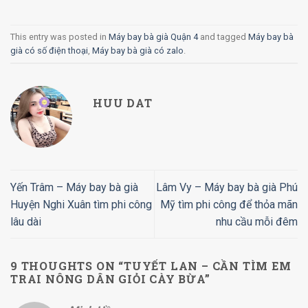
This entry was posted in
Máy bay bà già Quận 4
and tagged
Máy bay bà
già có số điện thoại
,
Máy bay bà già có zalo
.
HUU DAT
Yến Trâm – Máy bay bà già
Lâm Vy – Máy bay bà già Phú
Huyện Nghi Xuân tìm phi công
Mỹ tìm phi công để thỏa mãn
lâu dài
nhu cầu mỗi đêm
9 THOUGHTS ON “
TUYẾT LAN – CẦN TÌM EM
TRAI NÔNG DÂN GIỎI CÀY BỪA
”