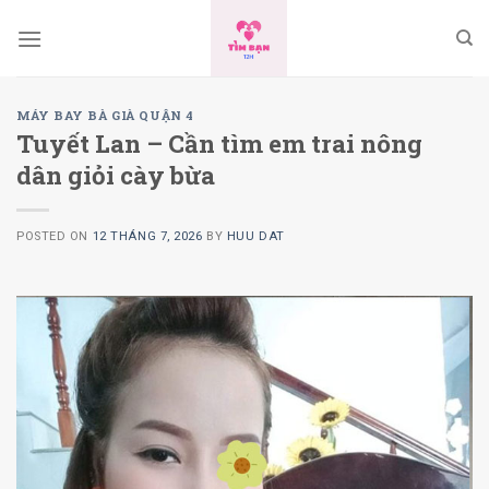
Skip
to
content
MÁY BAY BÀ GIÀ QUẬN 4
Tuyết Lan – Cần tìm em trai nông
dân giỏi cày bừa
POSTED ON
12 THÁNG 7, 2026
BY
HUU DAT