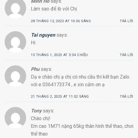
Minh Hồ
says:
Làm sao để ib với Chị
28 THÁNG 12, 2022 AT 10:36 SÁNG
TRẢ LỜI
Tai nguyen
says:
Hi
15 THÁNG 1, 2023 AT 3:34 CHIỀU
TRẢ LỜI
Phu
says:
Dạ e chào chị ạ chị có nhu cầu thì kết bạn Zalo
với e 0364173374 , e xin cảm ơn ạ
21 THÁNG 2, 2023 AT 11:02 SÁNG
TRẢ LỜI
Tony
says:
Chào chị!
Em cao 1M71 nặng 65kg thân hình thể thao, chơi
thể thao