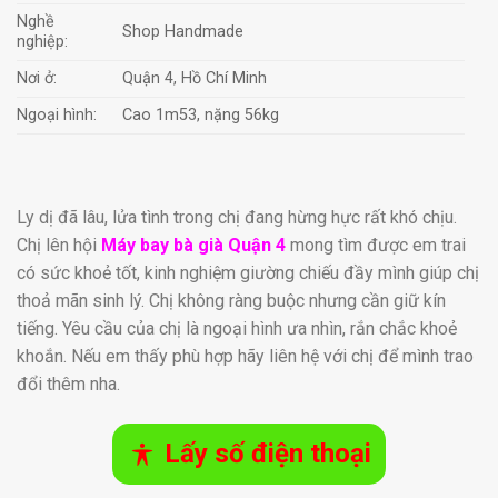
Nghề
Shop Handmade
nghiệp:
Nơi ở:
Quận 4, Hồ Chí Minh
Ngoại hình:
Cao 1m53, nặng 56kg
Ly dị đã lâu, lửa tình trong chị đang hừng hực rất khó chịu.
Chị lên hội
Máy bay bà già Quận 4
mong tìm được em trai
có sức khoẻ tốt, kinh nghiệm giường chiếu đầy mình giúp chị
thoả mãn sinh lý. Chị không ràng buộc nhưng cần giữ kín
tiếng. Yêu cầu của chị là ngoại hình ưa nhìn, rắn chắc khoẻ
khoắn. Nếu em thấy phù hợp hãy liên hệ với chị để mình trao
đổi thêm nha.
Lấy số điện thoại