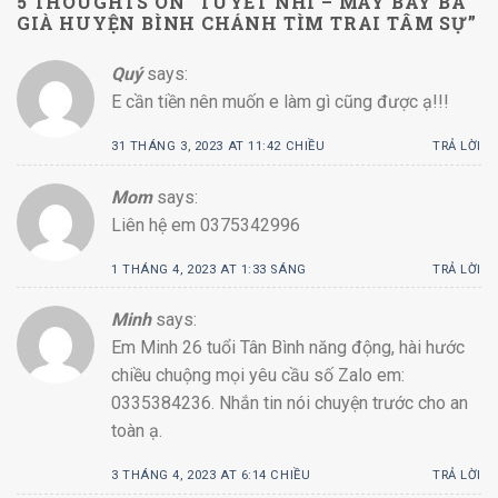
5 THOUGHTS ON “
TUYẾT NHI – MÁY BAY BÀ
GIÀ HUYỆN BÌNH CHÁNH TÌM TRAI TÂM SỰ
”
Quý
says:
E cần tiền nên muốn e làm gì cũng được ạ!!!
31 THÁNG 3, 2023 AT 11:42 CHIỀU
TRẢ LỜI
Mom
says:
Liên hệ em 0375342996
1 THÁNG 4, 2023 AT 1:33 SÁNG
TRẢ LỜI
Minh
says:
Em Minh 26 tuổi Tân Bình năng động, hài hước
chiều chuộng mọi yêu cầu số Zalo em:
0335384236. Nhắn tin nói chuyện trước cho an
toàn ạ.
3 THÁNG 4, 2023 AT 6:14 CHIỀU
TRẢ LỜI