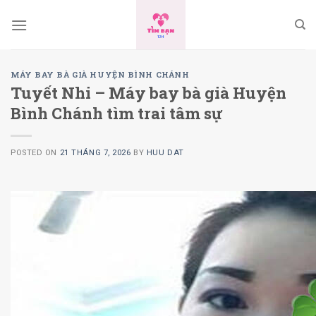
Skip
to
content
MÁY BAY BÀ GIÀ HUYỆN BÌNH CHÁNH
Tuyết Nhi – Máy bay bà già Huyện
Bình Chánh tìm trai tâm sự
POSTED ON
21 THÁNG 7, 2026
BY
HUU DAT