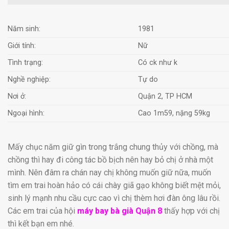
Năm sinh:
1981
Giới tính:
Nữ
Tình trạng:
Có ck như k
Nghề nghiệp:
Tự do
Nơi ở:
Quận 2, TP HCM
Ngoại hình:
Cao 1m59, nặng 59kg
Mấy chục năm giữ gìn trong trắng chung thủy với chồng, mà
chồng thì hay đi công tác bồ bịch nên hay bỏ chị ở nhà một
mình. Nên đâm ra chán nay chị không muốn giữ nữa, muốn
tìm em trai hoàn hảo có cái chày giã gạo không biết mệt mỏi,
sinh lý mạnh nhu cầu cực cao vì chị thèm hơi đàn ông lâu rồi.
Các em trai của hội
máy bay bà già Quận 8
thấy hợp với chị
thì kết bạn em nhé.