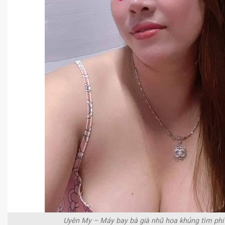
Uyên My – Máy bay bà già nhũ hoa khủng tìm ph