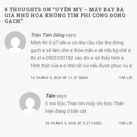
8 THOUGHTS ON “
UYÊN MY – MÁY BAY BÀ
GIÀ NHŨ HOA KHỦNG TÌM PHI CÔNG ĐÓNG
GẠCH
”
Trần Tiến Dũng
says:
Mình thì ở q7 nếu e có nhu cầu cần thợ đóng
gạch a sẽ làm cho e thỏa mãn e ak.nếu kg chê a
thì zl a 0903300182 vào đó e sẽ thấy hình a.
Hình thật của a e nhé.rất vui nếu được phục vụ e
16 THÁNG 3, 2023 AT 11:37 SÁNG
TRẢ LỜI
Tiến
says:
E trai Độc Thân tìm mấy chị Độc Thân
hiện đang ở bến cát
30 THÁNG 9, 2024 AT 5:27 CHIỀU
TRẢ LỜI