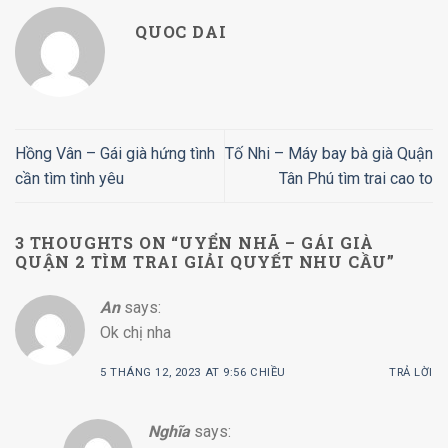
QUOC DAI
Hồng Vân – Gái già hứng tình
Tố Nhi – Máy bay bà già Quận
cần tìm tình yêu
Tân Phú tìm trai cao to
3 THOUGHTS ON “
UYỂN NHÃ – GÁI GIÀ
QUẬN 2 TÌM TRAI GIẢI QUYẾT NHU CẦU
”
An
says:
Ok chị nha
5 THÁNG 12, 2023 AT 9:56 CHIỀU
TRẢ LỜI
Nghĩa
says: