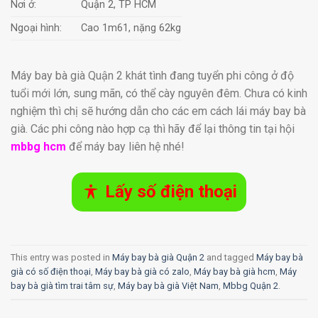
Nơi ở:
Quận 2, TP HCM
Ngoại hình:
Cao 1m61, nặng 62kg
Máy bay bà già Quận 2 khát tình đang tuyển phi công ở độ
tuổi mới lớn, sung mãn, có thể cày nguyên đêm. Chưa có kinh
nghiệm thì chị sẽ hướng dẫn cho các em cách lái máy bay bà
già. Các phi công nào hợp cạ thì hãy để lại thông tin tại hội
mbbg hcm
để máy bay liên hệ nhé!
Lấy số điện thoại
This entry was posted in
Máy bay bà già Quận 2
and tagged
Máy bay bà
già có số điện thoại
,
Máy bay bà già có zalo
,
Máy bay bà già hcm
,
Máy
bay bà già tìm trai tâm sự
,
Máy bay bà già Việt Nam
,
Mbbg Quận 2
.