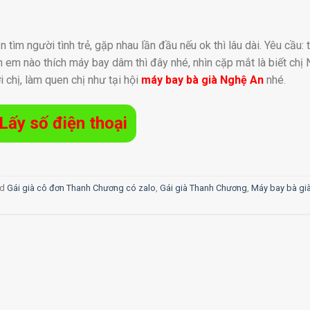
m người tình trẻ, gặp nhau lần đầu nếu ok thì lâu dài. Yêu cầu: tr
 Anh em nào thích máy bay dâm thì đây nhé, nhìn cặp mắt là biết chị
i chị, làm quen chị như tại hội
máy bay bà già Nghệ An
nhé.
Lấy số điện thoại
ed
Gái già cô đơn Thanh Chương có zalo
,
Gái già Thanh Chương
,
Máy bay bà gi