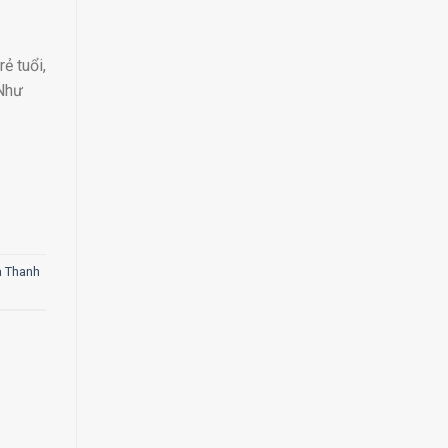
ẻ tuổi,
 Như
à Thanh