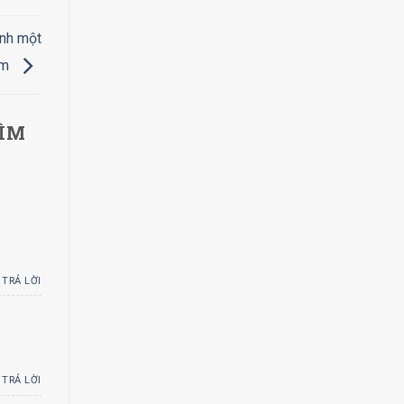
ình một
êm
TÌM
TRẢ LỜI
TRẢ LỜI