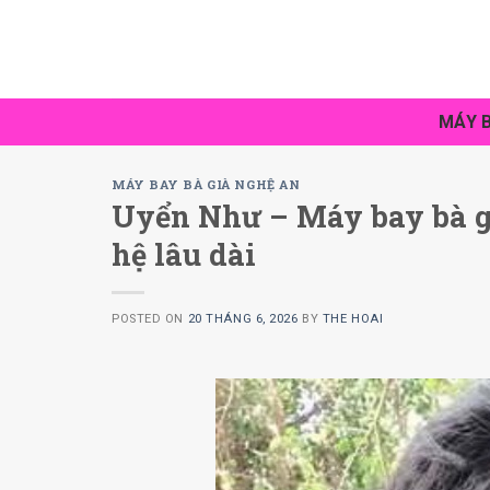
Skip
to
content
MÁY B
MÁY BAY BÀ GIÀ NGHỆ AN
Uyển Như – Máy bay bà g
hệ lâu dài
POSTED ON
20 THÁNG 6, 2026
BY
THE HOAI