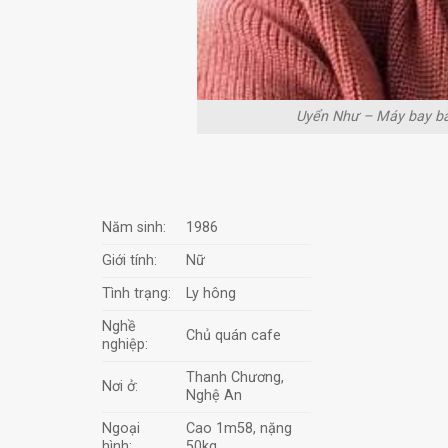
Uyển Như – Máy bay bà 
Năm sinh:
1986
Giới tính:
Nữ
Tình trạng:
Ly hông
Nghề
Chủ quán cafe
nghiệp:
Thanh Chương,
Nơi ở:
Nghệ An
Ngoại
Cao 1m58, nặng
hình:
50kg