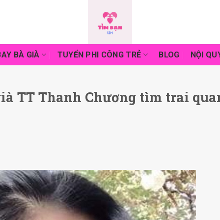
AY BÀ GIÀ
TUYỂN PHI CÔNG TRẺ
BLOG
NỘI QU
ià TT Thanh Chương tìm trai qua