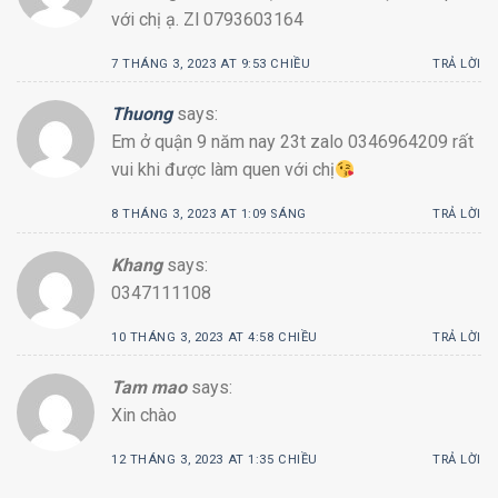
với chị ạ. Zl 0793603164
7 THÁNG 3, 2023 AT 9:53 CHIỀU
TRẢ LỜI
Thuong
says:
Em ở quận 9 năm nay 23t zalo 0346964209 rất
vui khi được làm quen với chị
8 THÁNG 3, 2023 AT 1:09 SÁNG
TRẢ LỜI
Khang
says:
0347111108
10 THÁNG 3, 2023 AT 4:58 CHIỀU
TRẢ LỜI
Tam mao
says:
Xin chào
12 THÁNG 3, 2023 AT 1:35 CHIỀU
TRẢ LỜI