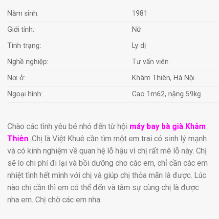
Năm sinh:
1981
Giới tính:
Nữ
Tình trạng:
Ly dị
Nghề nghiệp:
Tư vấn viên
Nơi ở:
Khâm Thiên, Hà Nội
Ngoại hình:
Cao 1m62, nặng 59kg
Chào các tình yêu bé nhỏ đến từ hội
máy bay bà già Khâm
Thiên
. Chị là Việt Khuê cần tìm một em trai có sinh lý mạnh
và có kinh nghiệm về quan hệ lỗ hậu vì chị rất mê lỗ này. Chị
sẽ lo chi phí đi lại và bồi dưỡng cho các em, chỉ cần các em
nhiệt tình hết mình với chị và giúp chị thỏa mãn là được. Lúc
nào chị cần thì em có thể đến và tâm sự cùng chị là được
nha em. Chị chờ các em nha.