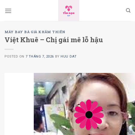
Skip
to
content
MÁY BAY BÀ GIÀ KHÂM THIÊN
Việt Khuê – Chị gái mê lỗ hậu
POSTED ON
7 THÁNG 7, 2026
BY
HUU DAT