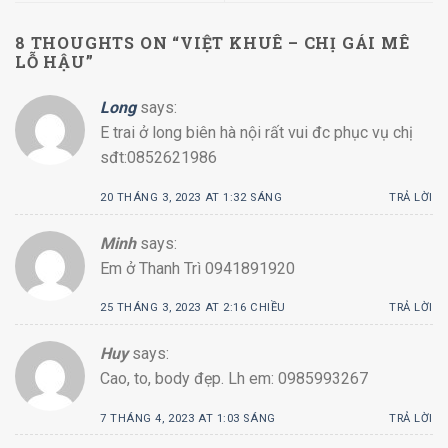
8 THOUGHTS ON “
VIỆT KHUÊ – CHỊ GÁI MÊ
LỖ HẬU
”
Long
says:
E trai ở long biên hà nội rất vui đc phục vụ chị
sđt:0852621986
20 THÁNG 3, 2023 AT 1:32 SÁNG
TRẢ LỜI
Minh
says:
Em ở Thanh Trì 0941891920
25 THÁNG 3, 2023 AT 2:16 CHIỀU
TRẢ LỜI
Huy
says:
Cao, to, body đẹp. Lh em: 0985993267
7 THÁNG 4, 2023 AT 1:03 SÁNG
TRẢ LỜI