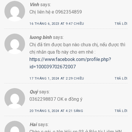
Vinh
says:
Chị liên hệ e 0962354859
16 THÁNG 6, 2023 AT 9:47 CHIỀU
TRẢ LỜI
luong binh
says:
Chị đã tìm được bạn nào chưa chị, nếu được thì
chị nhắn qua fb này cho em nhé :
https://www.facebook.com/profile.php?
id=100039702672007
17 THÁNG 1, 2024 AT 2:29 CHIỀU
TRẢ LỜI
Quý
says:
0362298837 OK e đồng ý
20 THÁNG 5, 2024 AT 4:21 SÁNG
TRẢ LỜI
Hai
says:
Chào c gái .e tên Hải sn 93 ở Bắc từ Liêm HN