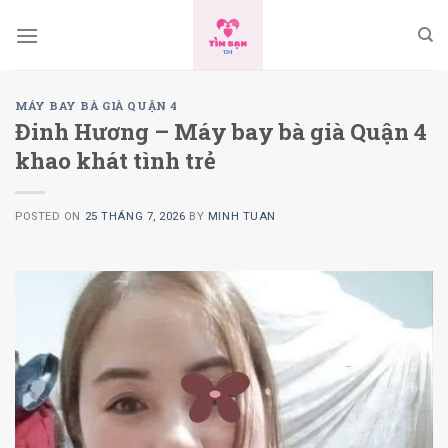
Skip
to
content
MÁY BAY BÀ GIÀ QUẬN 4
Đinh Hương – Máy bay bà già Quận 4
khao khát tình trẻ
POSTED ON
25 THÁNG 7, 2026
BY
MINH TUAN