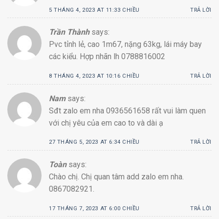
5 THÁNG 4, 2023 AT 11:33 CHIỀU
TRẢ LỜI
Trần Thành
says:
Pvc tỉnh lẻ, cao 1m67, nặng 63kg, lái máy bay
các kiểu. Hợp nhãn lh 0788816002
8 THÁNG 4, 2023 AT 10:16 CHIỀU
TRẢ LỜI
Nam
says:
Sđt zalo em nha 0936561658 rất vui làm quen
với chị yêu của em cao to và dài ạ
27 THÁNG 5, 2023 AT 6:34 CHIỀU
TRẢ LỜI
Toàn
says:
Chào chị. Chị quan tâm add zalo em nha.
0867082921.
17 THÁNG 7, 2023 AT 6:00 CHIỀU
TRẢ LỜI